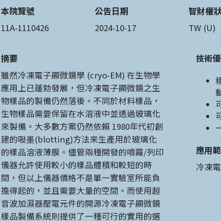
本院覽號
公告日期
智財權
11A-1110426
2024-10-17
TW (U)
摘要
技術優
雖然冷凍電子顯微鏡學 (cryo-EM) 在生物學
應用上已蓬勃發展，但冷凍電子顯微鏡之生
物樣品的製備仍然落後。不同於材料樣品，
生物樣品需要保留在水溶液中並透過玻璃化
來製備。大多數方案仍然依賴 1980年代初創
建的吸墨(blotting)方法來生產用於玻璃化
應用範
的樣品溶液薄膜。儘管兩種開發的噴霧/列印
儀器允許使用較小的樣品體積和較短的時
冷凍電
間，但以上儀器價格不是單一實驗室所能負
擔得起的，並且需要大量的空間。而使用超
音波加濕器壓電元件的開源冷凍電子顯微鏡
樣品製備系統則提供了一種可行的實用的選