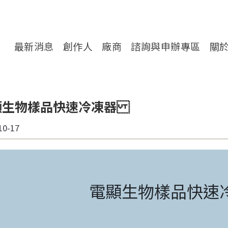
轉處對外服務網
最新消息
創作人
廠商
諮詢與申辦專區
關
顯生物樣品快速冷凍器
10-17
電顯生物樣品快