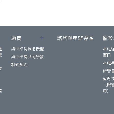
廠商
諮詢與申辦專區
關於
暨
與中研院技術授權
本處
域
窗口
與中研院共同研發
本處
制式契約
單
研管
智財
（限
發
用）