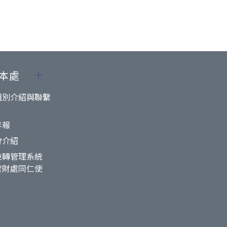
本處
組別介紹與聯繫
年報
會介紹
技轉管理系統
智財處同仁使