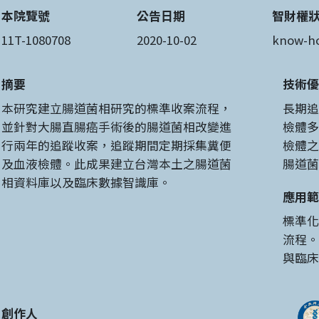
本院覽號
公告日期
智財權
11T-1080708
2020-10-02
know-h
摘要
技術優
本研究建立腸道菌相研究的標準收案流程，
長期追
並針對大腸直腸癌手術後的腸道菌相改變進
檢體多
行兩年的追蹤收案，追蹤期間定期採集糞便
檢體之
及血液檢體。此成果建立台灣本土之腸道菌
腸道菌
相資料庫以及臨床數據智識庫。
應用範
標準化
流程。
與臨床
創作人