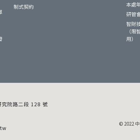
本處
制式契約
單
研管
智財
（限
發
用）
研究院路二段 128 號
© 202
.tw