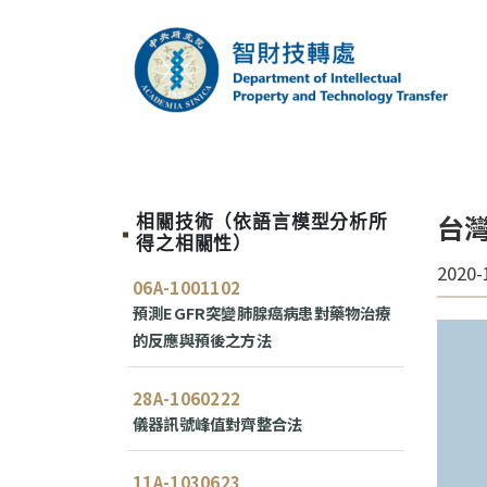
跳到主要內容區塊
中央研究院智財技
台
相關技術（依語言模型分析所
得之相關性）
2020-
06A-1001102
預測EGFR突變肺腺癌病患對藥物治療
的反應與預後之方法
28A-1060222
儀器訊號峰值對齊整合法
11A-1030623