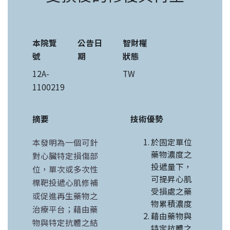
本院覽
公告日
智財權
號
期
狀態
12A-
TW
1100219
摘要
技術優勢
於固定單位
本發明為一個可針
藥物濃度之
對心臟特定損傷部
投遞量下，
位，單次或多次性
可提昇心肌
標靶投遞心肌修補
受損處之藥
或促進再生藥物之
物累積濃度
治療平台；藉由藥
藉由藥物與
物與特定抗體之結
特定抗體之