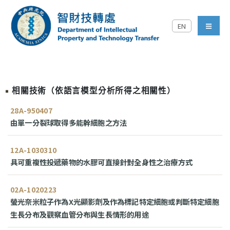
跳到主要內容區塊
EN
中央研究院智財技轉處對外
menu
相關技術（依語言模型分析所得之相關性）
28A-950407
由單一分裂球取得多能幹細胞之方法
12A-1030310
具可重複性投遞藥物的水膠可直接針對全身性之治療方式
02A-1020223
螢光奈米粒子作為X光顯影劑及作為標記特定細胞或判斷特定細胞
生長分布及觀察血管分布與生長情形的用途