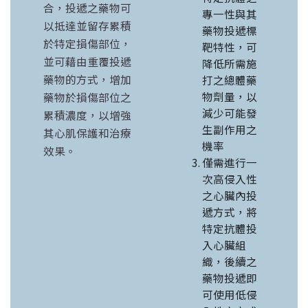
合，投遞之藥物可
專一性與其
以抵達並留存累積
藥物投遞標
於特定損傷部位，
靶特性，可
並可藉由重覆投遞
降低所需施
藥物的方式，增加
打之總體藥
物劑量，以
藥物於損傷部位之
減少可能發
累積濃度，以增強
生副作用之
其心肌保護和治療
機率
效果。
僅需進行一
次高侵入性
之心臟內投
遞方式，將
特定抗體投
入心臟組
織，後續之
藥物投遞即
可使用低侵