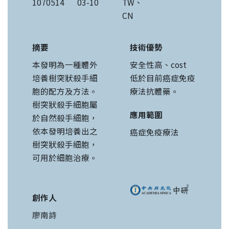
1070514
03-10
TW、
CN
摘要
技術優勢
本發明為一種體外
安全性高、cost
培養樹突狀殺手細
低於目前癌症免疫
胞的配方及方法。
療法抗體藥。
樹突狀殺手細胞屬
應用範圍
於自然殺手細胞，
依本發明培養出之
癌症免疫療法
樹突狀殺手細胞，
可用於細胞治療。
創作人
廖南詩