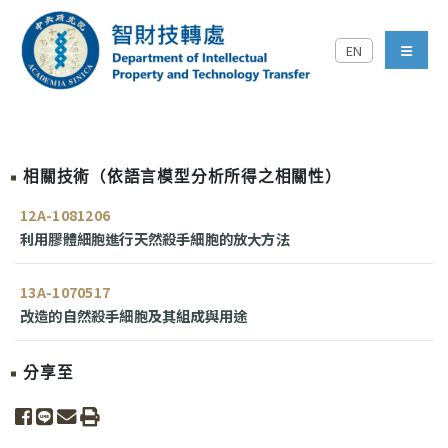
跳到主要內容區塊
EN
中央研究院智財技轉處對外
menu
相關技術（依語言模型分析所得之相關性）
12A-1081206
利用膠體細胞進行天然殺手細胞的放大方法
13A-1070517
改造的自然殺手細胞及其組成與用途
分享至
share to facebook
share to line
share to email
print