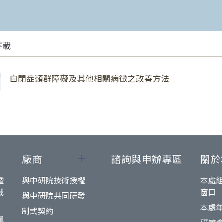
下載
自閉症類群障礙及其他相關病徵之改善方法
廠商
諮詢與申辦專區
關於
暨
與中研院技術授權
本處
域
窗口
與中研院共同研發
本處
制式契約
單