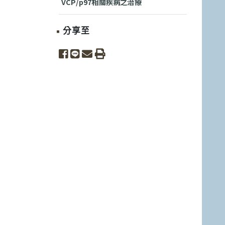
VCP/p97相關疾病之治療
分享至
share to facebook
share to line
share to email
print