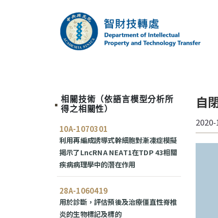
跳到主要內容區塊
中央研究院智財技
自
相關技術（依語言模型分析所
得之相關性）
2020-
10A-1070301
利用再編成誘導式幹細胞對漸凍症模擬
揭示了LncRNA NEAT1在TDP 43相關
疾病病理學中的潛在作用
28A-1060419
用於診斷，評估預後及治療僵直性脊椎
炎的生物標記及標的