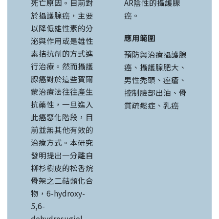
死亡原因。目前對
AR陰性的攝護腺
於攝護腺癌，主要
癌。
以降低雄性素的分
應用範圍
泌與作用或是雄性
素拮抗劑的方式進
預防與治療攝護腺
行治療。然而攝護
癌、攝護腺肥大、
腺癌對於這些賀爾
男性禿頭、痤瘡、
蒙治療法往往產生
控制臉部出油、骨
抗藥性，一旦進入
質疏鬆症、乳癌
此癌惡化階段，目
前並無其他有效的
治療方式。本研究
發明提出一分離自
柳杉樹皮的松香烷
骨架之二萜類化合
物，6-hydroxy-
5,6-
dehydrosugiol