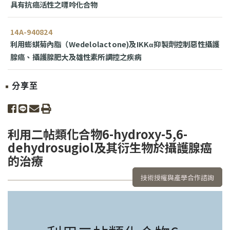
具有抗癌活性之嘌呤化合物
14A-940824
利用蟛蜞菊內脂（Wedelolactone)及IKKα抑製劑控制惡性攝護
腺癌、攝護腺肥大及雄性素所調控之疾病
分享至
share to facebook
share to line
share to email
print
利用二帖類化合物6-hydroxy-5,6-
dehydrosugiol及其衍生物於攝護腺癌
的治療
技術授權與產學合作諮詢