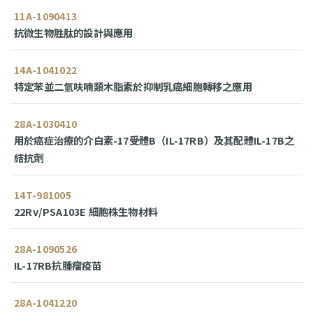
11A-1090413
抗微生物胜肽的設計與應用
14A-1041022
特定苯並二氫呋喃類木脂素於抑制乳癌細胞轉移之應用
28A-1030410
用於癌症治療的介白素-17受體B（IL-17RB）及其配體IL-17B之
結抗劑
14T-981005
22Rv/PSA103E 細胞株生物材料
28A-1090526
IL-17RB抗腫瘤疫苗
28A-1041220