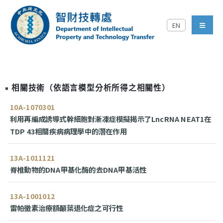
跳到主要內容區塊
EN
中央研究院智財技轉處對外
menu
相關技術（依語言模型分析所得之相關性）
10A-1070301
利用再編成誘導式幹細胞對漸凍症模擬揭示了LncRNA NEAT1在
TDP 43相關疾病病理學中的潛在作用
13A-1011121
脊椎動物的DNA甲基化酶的去DNA甲基活性
13A-1001012
雷帕黴素治療額顳葉退化症之可行性