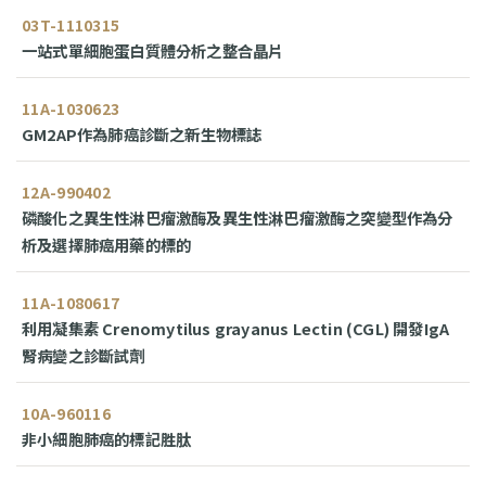
03T-1110315
一站式單細胞蛋白質體分析之整合晶片
11A-1030623
GM2AP作為肺癌診斷之新生物標誌
12A-990402
磷酸化之異生性淋巴瘤激酶及異生性淋巴瘤激酶之突變型作為分
析及選擇肺癌用藥的標的
11A-1080617
利用凝集素 Crenomytilus grayanus Lectin (CGL) 開發IgA
腎病變之診斷試劑
10A-960116
非小細胞肺癌的標記胜肽