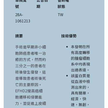
本院覽
公告日
智財權
號
期
狀態
28A-
TW
1061213
摘要
技術優勢
本發明在所
手術是早期非小細
有高度轉移
胞肺癌患者唯一治
的腫瘤細胞
癒的方式，然而約
系中均表現
三分之一的患者在
出過表達。
術後發生復發，這
該蛋白質是
是導致患者術後死
從血液中檢
亡的主要原因。
測出來的，
EFHD2提高癌細
具有簡單，
胞遷移和侵襲能
經濟，快
力，並促進上皮細
速，無創，