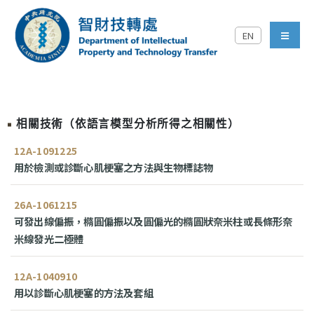
跳到主要內容區塊
EN
中央研究院智財技轉處對外
menu
相關技術（依語言模型分析所得之相關性）
12A-1091225
用於檢測或診斷心肌梗塞之方法與生物標誌物
26A-1061215
可發出線偏振，橢圓偏振以及圓偏光的橢圓狀奈米柱或長條形奈
米線發光二極體
12A-1040910
用以診斷心肌梗塞的方法及套組