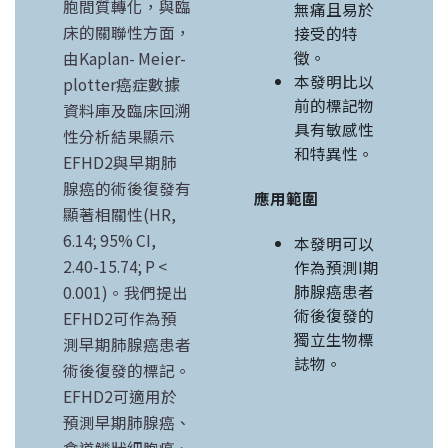
胞間質轉化，與臨
無痛且易於
床的關聯性方面，
接受的特
徵。
由Kaplan- Meier-
本發明比以
plotter癌症數據
前的標記物
資料庫及臨床回溯
具有敏感性
性分析結果顯示
和特異性。
EFHD2與早期肺
腺癌的術後復發有
應用範圍
顯著相關性(HR,
6.14; 95% CI,
本發明可以
2.40-15.74; P <
作為預測I期
肺腺癌患者
0.001)。我們提出
術後復發的
EFHD2可作為預
獨立生物標
測早期肺腺癌患者
誌物。
術後復發的標記。
EFHD2可適用於
預測早期肺腺癌、