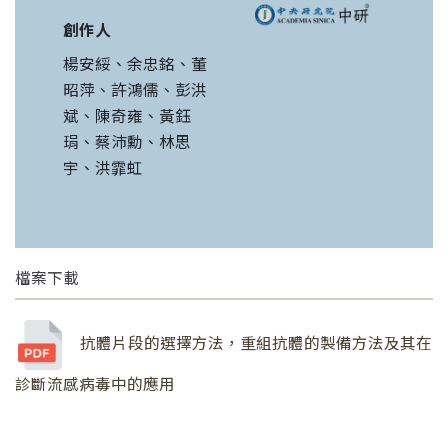
創作人
楊安綏、余忠銘、董
昭萍、許鴻儒、彭洪
斌、陳奇雍、黃鈺
琄、蔡沛勳、林思
宇、洪霏虹
檔案下載
抗體片段的選擇方法，重組抗體的製備方法及其在
診斷流感病毒中的應用