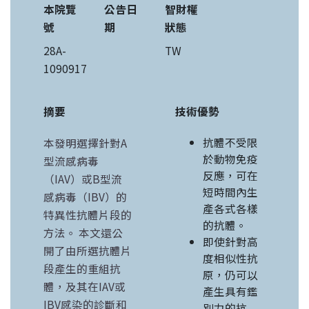
本院覽
公告日
智財權
號
期
狀態
28A-
TW
1090917
摘要
技術優勢
抗體不受限
本發明選擇針對A
於動物免疫
型流感病毒
反應，可在
（IAV）或B型流
短時間內生
感病毒（IBV）的
產各式各樣
特異性抗體片段的
的抗體。
方法。 本文還公
即使針對高
開了由所選抗體片
度相似性抗
段產生的重組抗
原，仍可以
體，及其在IAV或
產生具有鑑
IBV感染的診斷和
別力的抗