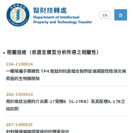
跳到主要內容區塊
EN
中央研究院智財技轉處對外
menu
相關技術（依語言模型分析所得之相關性）
10A-1100824
一種陽離子兩親性 TP4 胜肽的抗菌組合製劑促進細菌性陰道炎病
原菌的生物膜根除
28A-1030410
用於癌症治療的介白素-17受體B（IL-17RB）及其配體IL-17B之
結抗劑
28T-1090925
針對腫瘤偏酸微環境的抗體庫設計