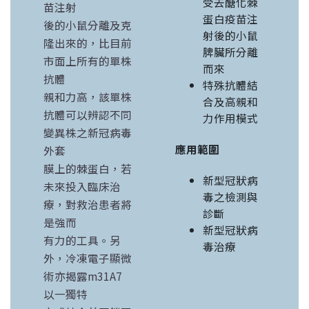
受去醣化棘
苗注射
蛋白疫苗注
後的小鼠分離及克
射後的小鼠
隆出來的，比目前
脾臟所分離
市面上所有的單株
而來
抗體
特殊抗體結
親和力高，該單株
合及高親和
抗體可以辨認不同
力作用模式
變異株之新冠病毒
應用範圍
外套
膜上的棘蛋白，若
新型冠狀病
未來投入臨床治
毒之檢測與
療，對救治患者將
診斷
是強而
新型冠狀病
有力的工具。另
毒治療
外，冷凍電子顯微
術亦揭露m31A7
以一獨特