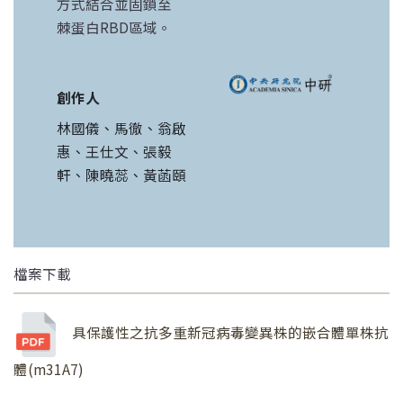
方式結合並固鎖至
棘蛋白RBD區域。
創作人
林國儀、馬徹、翁啟
惠、王仕文、張毅
軒、陳曉蕊、黃菡頤
檔案下載
具保護性之抗多重新冠病毒變異株的嵌合體單株抗
體(m31A7)