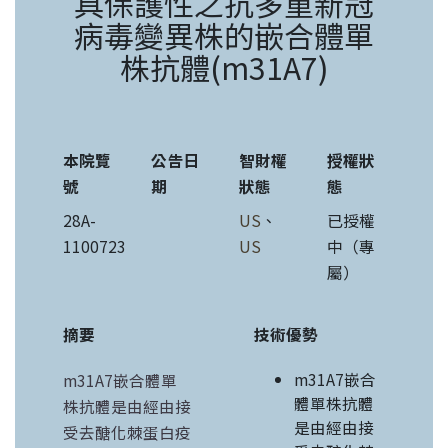
具保護性之抗多重新冠
病毒變異株的嵌合體單
株抗體(m31A7)
本院覽
公告日
智財權
授權狀
號
期
狀態
態
28A-
US
、
已授權
1100723
US
中（專
屬）
摘要
技術優勢
m31A7嵌合
m31A7嵌合體單
體單株抗體
株抗體是由經由接
是由經由接
受去醣化棘蛋白疫