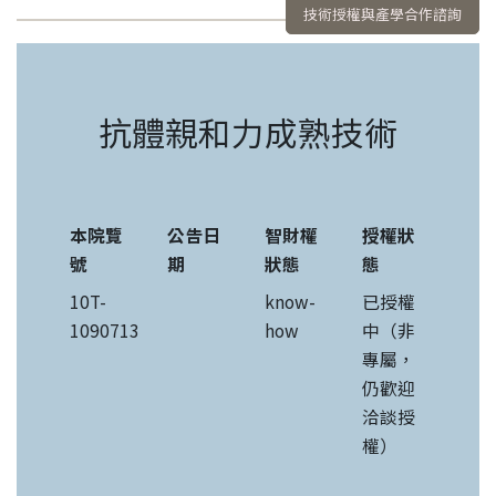
技術授權與產學合作諮詢
抗體親和力成熟技術
本院覽
公告日
智財權
授權狀
號
期
狀態
態
10T-
know-
已授權
1090713
how
中（非
專屬，
仍歡迎
洽談授
權）