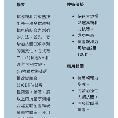
摘要
技術優勢
快速大規模
抗體親和力成熟技
篩選高親和
術是一種令抗體對
力抗體。
抗原的結合力增強
成功率高。
的方法。首先，要
抗體親和力
增加抗體CDR序列
可增加2至
的變異性，方式有
100倍。
三：(1)抗體VH 和
VL的序列突變，
應用範圍
(2)抗體重鏈或輕
抗體親和力
鏈改變組合，
增強。
(3)CDR位點專一
開發治療性
性突變。接著，將
人類抗體。
以上的抗體序列組
開發診斷用
合建立噬菌體顯現
抗體。
單鏈抗體庫，使用