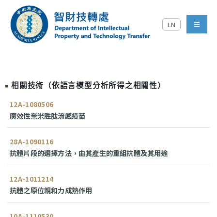
跳到主要內容區塊
EN
中央研究院智財技轉處對外
menu
相關技術（依語言模型分析所得之相關性）
12A-1080506
廣效性奈米胜肽流感疫苗
28A-1090116
抗體片段的選擇方法，由其產生的重組抗體及其用途
12A-1011214
抗體之原位親和力成熟作用
10A-1110530