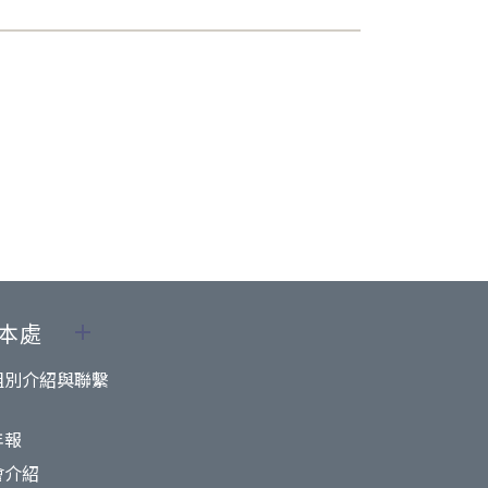
本處
組別介紹與聯繫
年報
會介紹