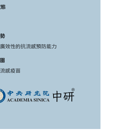
狀態
勢
廣效性的抗流感預防能力
圍
流感疫苗