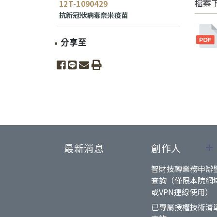
檔案
12T-1090429
抗新冠狀病毒奈米疫苗
分享至
share to facebook
share to line
share to email
print
最新消息
創作人
智財技轉業務申辦
查詢（僅限本院網
或VPN連線使用）
已專屬授權技術清