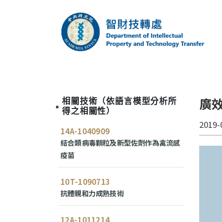
跳到主要內容區塊
中央研究院智財技
廣
相關技術（依語言模型分析所
得之相關性）
2019-
14A-1040909
結合類病毒顆粒及新型佐劑作為禽流感
疫苗
10T-1090713
抗體親和力成熟技術
12A-1011214