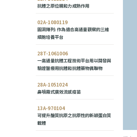
抗體之原位親和力成熟作用
02A-1080119
圓洞陣列: 作為適合高通量觀察的三維
細胞培養平台
28T-1061006
一高通量抗體工程技術平台用以開發與
驗證醫療用抗體和抗體藥物偶聯物
28A-1051024
鼻噴霧式廣效流感疫苗
13A-970104
可提升醣質抗原之抗原性的新穎蛋白質
載體