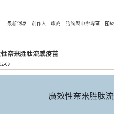
轉處對外服務網
最新消息
創作人
廠商
諮詢與申辦專區
關
效性奈米胜肽流感疫苗
02-09
廣效性奈米胜肽流