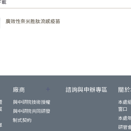
下載
廣效性奈米胜肽流感疫苗
廠商
諮詢與申辦專區
關於
暨
與中研院技術授權
本處
域
窗口
與中研院共同研發
本處
制式契約
單
研管