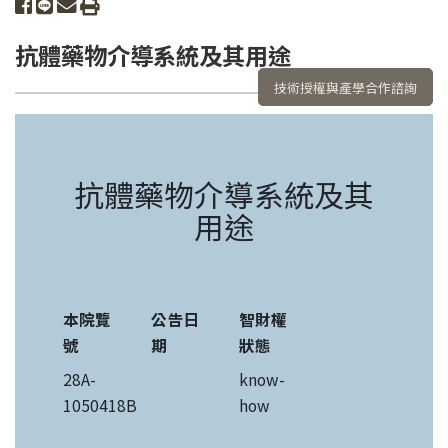
share to facebook
share to line
share to email
print
抗體藥物介導系統及其用途
技術授權與產學合作諮詢
抗體藥物介導系統及其
用途
本院覽
公告日
智財權
號
期
狀態
28A-
know-
1050418B
how