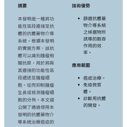
摘要
技術優勢
篩選抗體藥
本發明是一種將功
物介導系統
能性區段連接至抗
之候選物所
體的抗體藥物介導
誘導的胞吞
系統。根據本發明
作用的效
的實施方案，該抗
率。
體可以識別腫瘤相
關抗原，用於將與
應用範圍
其連接的功能性區
段遞送至腫瘤細
癌症治療。
免疫微質
胞，從而抑制腫瘤
體。
生長或檢測腫瘤細
診斷用抗體
胞的分佈。本文還
的開發。
公開了通過使用本
發明的抗體藥物介
導系統治療癌症的