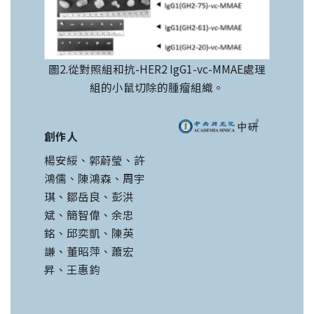
圖2.從對照組和抗-HER2 IgG1-vc-MMAE處理
組的小鼠切除的腫瘤組織。
創作人
楊安綏、郭蔚瑩、許
鴻儒、陳鴻森、周宇
琪、鄒岳良、彭洪
斌、簡智偉、余忠
銘、邱奕凱、陳英
謙、董昭萍、蕭宏
昇、王惠鈞