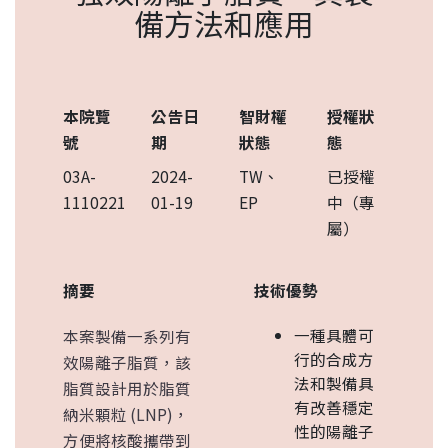
備方法和應用
本院覽
公告日
智財權
授權狀
號
期
狀態
態
03A-
2024-
TW、
已授權
1110221
01-19
EP
中（專
屬）
摘要
技術優勢
一種具體可
本案製備一系列有
行的合成方
效陽離子脂質，該
法和製備具
脂質設計用於脂質
有改善穩定
納米顆粒 (LNP)，
性的陽離子
方便將核酸攜帶到