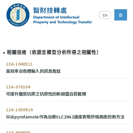
跳到主要內容區塊
EN
中央研究院智財技轉處對外
menu
相關技術（依語言模型分析所得之相關性）
13A-1040511
高效率白色體輸入的訊息胜肽
13A-970104
可提升醣質抗原之抗原性的新穎蛋白質載體
12A-1050919
以dipyridamole作為治療SLC29A2過度表現肝癌病患的新方法
13A-960605