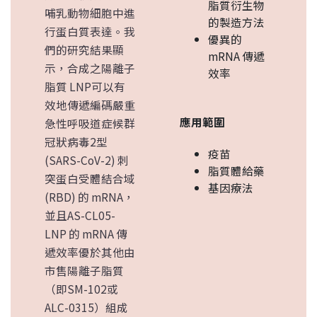
脂質衍生物
哺乳動物細胞中進
的製造方法
行蛋白質表達。我
優異的
們的研究結果顯
mRNA 傳遞
示，合成之陽離子
效率
脂質 LNP可以有
效地傳遞編碼嚴重
應用範圍
急性呼吸道症候群
冠狀病毒2型
疫苗
(SARS-CoV-2) 刺
脂質體給藥
突蛋白受體結合域
基因療法
(RBD) 的 mRNA，
並且AS-CL05-
LNP 的 mRNA 傳
遞效率優於其他由
市售陽離子脂質
（即SM-102或
ALC-0315）組成