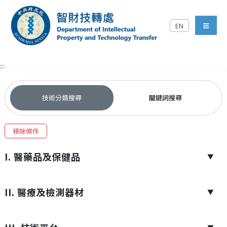
跳到主要內容區塊
EN
中央研究院智財技轉處對外
menu
:::
技術分類搜尋
關鍵詞搜尋
移除條件
I. 醫藥品及保健品
▼
II. 醫療及檢測器材
▼