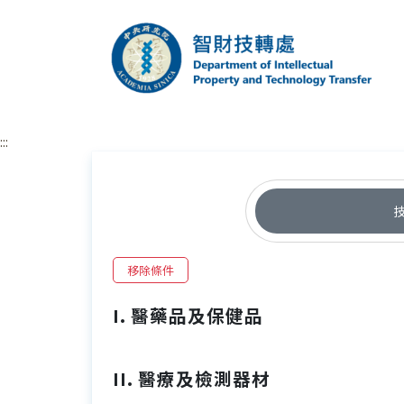
跳到主要內容區塊
中央研究院智財技
:::
移除條件
I. 醫藥品及保健品
II. 醫療及檢測器材