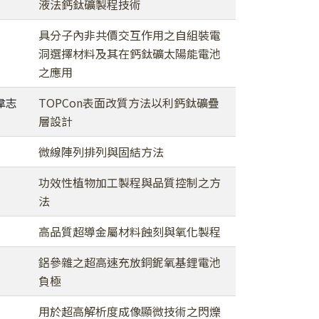
液法鈣鈦礦製程技術
具分子內非共價交互作用之自組裝電
洞選擇材料及其在鈣鈦礦太陽能電池
之應用
韋志
TOPCon表面改質方法以利鈣鈦礦疊
層設計
微線陣列排列與固結方法
功效性植物加工製程與品質控制之方
法
高品質超導金屬材料蝕刻與氧化製程
鋁參雜之超高速充放銅鈮氧基鋰電池
負極
用於超高解析度成像顯微技術之閃爍