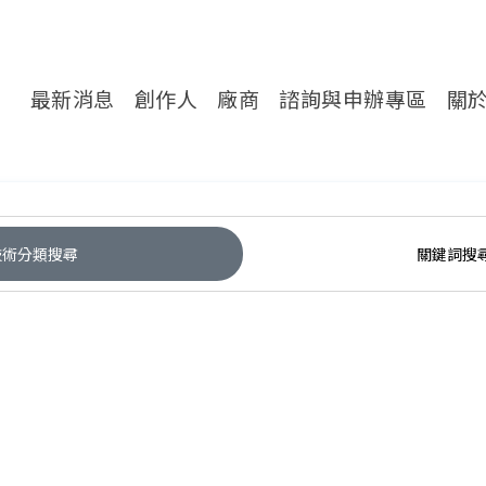
轉處對外服務網
最新消息
創作人
廠商
諮詢與申辦專區
關
技術分類搜尋
關鍵詞搜