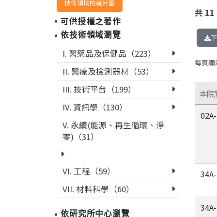
技術領域的統計圖
共
11
可供授權之著作
依技術領域瀏覽
下
I. 醫藥品及保健品（223）
每頁顯
II. 醫療及檢測器材（53）
III. 技術平台（199）
本院
IV. 資訊學（130）
02A
V. 永續(能源、再生循環、淨
零)（31）
VI. 工程（59）
34A
VII. 材料科學（60）
34A
依研究所中心瀏覽