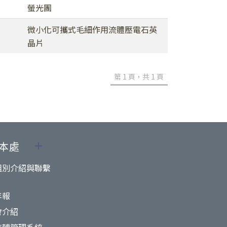
螢光團
微小化可攜式毛細作用流體壓電石英
晶片
第 1 頁，共 1 頁
本處
組別介紹與聯繫
年報
會介紹
技轉管理系統