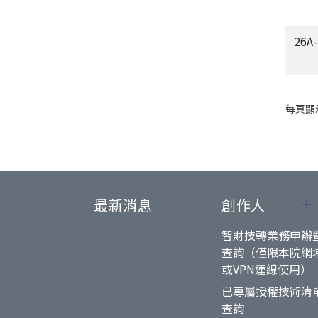
26A
每頁顯
最新消息
創作人
智財技轉業務申辦
查詢（僅限本院網
或VPN連線使用）
已專屬授權技術清
查詢