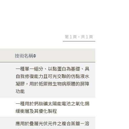
第 1 頁，共 1 頁
技術名稱
一種單一組分、以黏蛋白為基礎、具
自我修復能力且可光交聯的仿黏液水
凝膠，用於抵禦微生物病原體的屏障
功能
一種用於鈣鈦礦太陽能電池之氧化錫
緩衝層及其優化製程
應用於疊層光伏元件之複合蒸鍍－溶