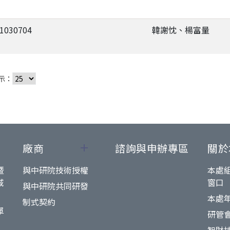
-1030704
韓謝忱、楊富量
示：
廠商
諮詢與申辦專區
關於
暨
與中研院技術授權
本處
域
窗口
與中研院共同研發
本處
制式契約
單
研管
智財