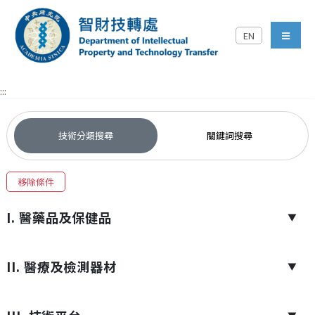
跳到主要內容區塊
EN
中央研究院智財技轉處對外
menu
:::
技術分類搜尋
關鍵詞搜尋
移除條件
I. 醫藥品及保健品
▼
II. 醫療及檢測器材
▼