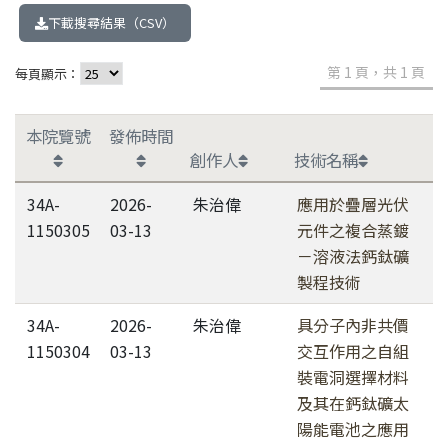
下載搜尋結果（CSV）
第 1 頁，共 1 頁
每頁顯示：
本院覽號
發佈時間
創作人
技術名稱
34A-
2026-
朱治偉
應用於疊層光伏
1150305
03-13
元件之複合蒸鍍
－溶液法鈣鈦礦
製程技術
34A-
2026-
朱治偉
具分子內非共價
1150304
03-13
交互作用之自組
裝電洞選擇材料
及其在鈣鈦礦太
陽能電池之應用