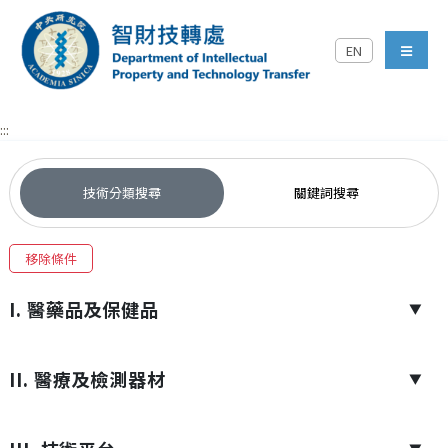
跳到主要內容區塊
EN
中央研究院智財技轉處對外
menu
:::
技術分類搜尋
關鍵詞搜尋
移除條件
I. 醫藥品及保健品
▼
II. 醫療及檢測器材
▼