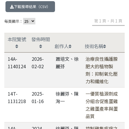
下載搜尋結果（CSV）
第 1 頁，共 1 頁
每頁顯示：
本院覽號
發佈時間
創作人
技術名稱
14A-
2026-
蕭培文、徐
治療良性攝護腺
1140124
02-02
麗芬
肥大的植物製
劑：抑制氧化壓
力和纖維化
14T-
2025-
徐麗芬、陳
一優質植源劑成
1131218
01-16
洵一
分組合促進蛋雞
之雞蛋產率與蛋
品質
14A-
2024-
徐麗芬、陳
控制雞隻疾病之