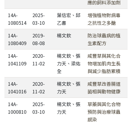
應的飼料添加劑
14A-
2025-
葉信宏、邱
增強植物對病毒
1080514
03-10
乙書
之抗性之多醣
14A-
2019-
楊文欽
防治球蟲病的植
1080409
08-08
生素配方
14A-
2020-
楊文欽、張
咸豐草與其化合
1041109
11-02
力天、梁佑
物增加肌肉生長
全
與減少脂肪累積
14A-
2020-
楊文欽、張
咸豐草改善腸道
1041016
11-02
力天
菌相與動物健康
14A-
2025-
楊文欽、張
草藥與其化合物
1000810
03-10
力天
預防與治療球蟲
感染