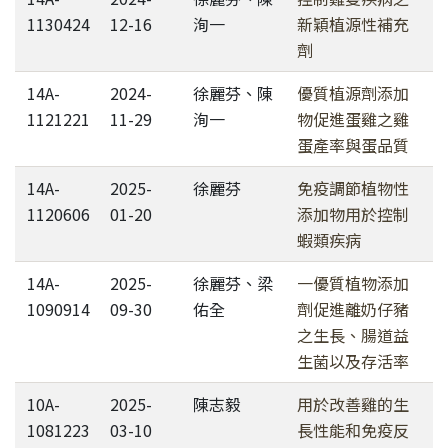
1130424
12-16
洵一
新穎植源性補充
劑
14A-
2024-
徐麗芬、陳
優質植源劑添加
1121221
11-29
洵一
物促進蛋雞之雞
蛋產率與蛋品質
14A-
2025-
徐麗芬
免疫調節植物性
1120606
01-20
添加物用於控制
蝦類疾病
14A-
2025-
徐麗芬、梁
一優質植物添加
1090914
09-30
佑全
劑促進離奶仔豬
之生長、腸道益
生菌以及存活率
10A-
2025-
陳志毅
用於改善雞的生
1081223
03-10
長性能和免疫反