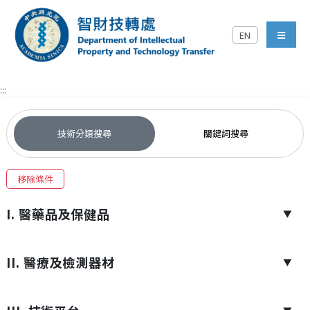
跳到主要內容區塊
EN
中央研究院智財技轉處對外
menu
:::
技術分類搜尋
關鍵詞搜尋
移除條件
I. 醫藥品及保健品
▼
II. 醫療及檢測器材
▼