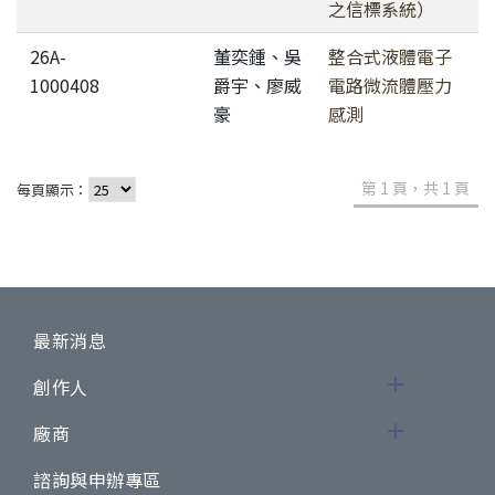
之信標系統）
26A-
董奕鍾、吳
整合式液體電子
1000408
爵宇、廖威
電路微流體壓力
豪
感測
第 1 頁，共 1 頁
每頁顯示：
最新消息
創作人
廠商
諮詢與申辦專區