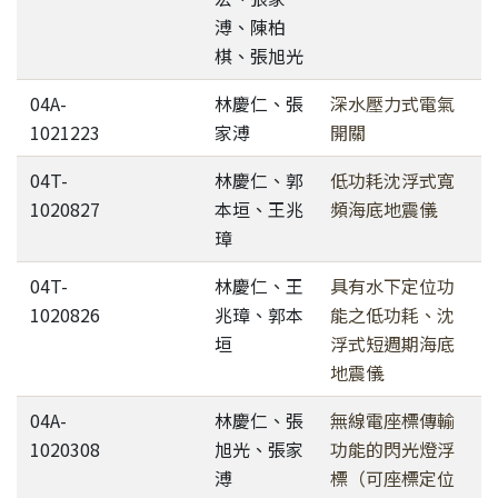
溥、陳柏
棋、張旭光
04A-
林慶仁、張
深水壓力式電氣
1021223
家溥
開關
04T-
林慶仁、郭
低功耗沈浮式寬
1020827
本垣、王兆
頻海底地震儀
璋
04T-
林慶仁、王
具有水下定位功
1020826
兆璋、郭本
能之低功耗、沈
垣
浮式短週期海底
地震儀
04A-
林慶仁、張
無線電座標傳輸
1020308
旭光、張家
功能的閃光燈浮
溥
標（可座標定位