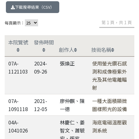
下載搜尋結果（CSV）
第 1 頁，共 1 頁
每頁顯示：
本院覽號
發佈時間
創作人
技術名稱
07A-
2024-
張煥正
使用螢光鑽石感
1121103
09-26
測和成像極紫外
光及其他電離輻
射
07A-
2021-
廖仲麒、陳
一種大面積顯微
1091118
12-05
一德
圖樣照光的設備
04A-
林慶仁、姜
海底電磁溫壓觀
1041026
智文、蕭毓
測系統
宏、張家