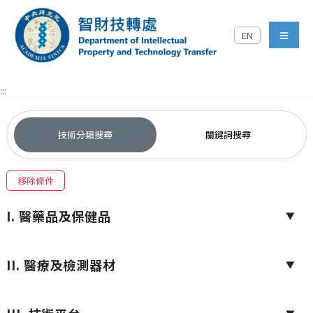
跳到主要內容區塊
EN
中央研究院智財技轉處對外
menu
:::
技術分類搜尋
關鍵詞搜尋
移除條件
I. 醫藥品及保健品
▼
II. 醫療及檢測器材
▼