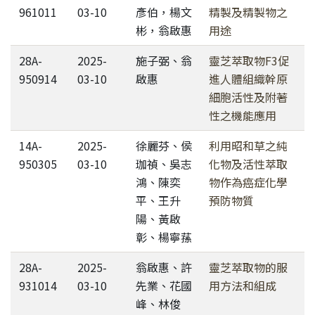
961011
03-10
彥伯，楊文
精製及精製物之
彬，翁啟惠
用途
28A-
2025-
施子弼、翁
靈芝萃取物F3促
950914
03-10
啟惠
進人體組織幹原
細胞活性及附著
性之機能應用
14A-
2025-
徐麗芬、侯
利用昭和草之純
950305
03-10
珈禎、吳志
化物及活性萃取
鴻、陳奕
物作為癌症化學
平、王升
預防物質
陽、黃啟
彰、楊寧蓀
28A-
2025-
翁啟惠、許
靈芝萃取物的服
931014
03-10
先業、花國
用方法和組成
峰、林俊