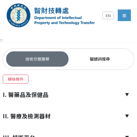
跳到主要內容區塊
EN
中央研究院智財技轉處對外
menu
:::
技術分類搜尋
關鍵詞搜尋
移除條件
I. 醫藥品及保健品
▼
II. 醫療及檢測器材
▼