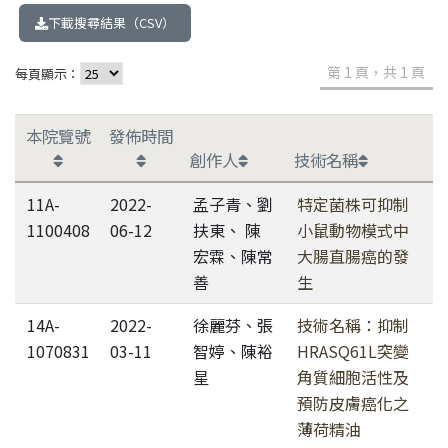
下載搜尋結果（CSV）
第 1 頁，共 1 頁
每頁顯示：
本院覽號
發佈時間
創作人
技術名稱
11A-
2022-
孟子青、劉
特定菌株可抑制
1100408
06-12
扶東、 陳
小鼠動物模式中
宏霖、陳常
大腸直腸癌的發
善
生
14A-
2022-
徐麗芬、張
技術名稱：抑制
1070831
03-11
智婷、陳裕
HRASQ61L突變
星
角質細胞活性及
預防皮膚癌化之
薄荷精油