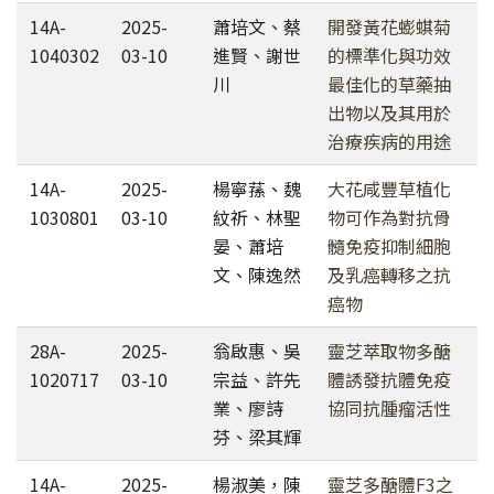
14A-
2025-
蕭培文、蔡
開發黃花蟛蜞菊
1040302
03-10
進賢、謝世
的標準化與功效
川
最佳化的草藥抽
出物以及其用於
治療疾病的用途
14A-
2025-
楊寧蓀、魏
大花咸豐草植化
1030801
03-10
紋祈、林聖
物可作為對抗骨
晏、蕭培
髓免疫抑制細胞
文、陳逸然
及乳癌轉移之抗
癌物
28A-
2025-
翁啟惠、吳
靈芝萃取物多醣
1020717
03-10
宗益、許先
體誘發抗體免疫
業、廖詩
協同抗腫瘤活性
芬、梁其輝
14A-
2025-
楊淑美，陳
靈芝多醣體F3之