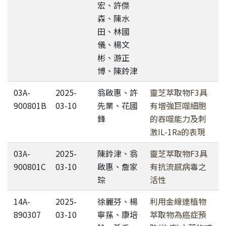
宏、許傑
森、陳水
田、林國
儀、楊文
彬、游正
博、陳鈴津
03A-
2025-
翁啟惠、許
靈芝萃取物F3具
900801B
03-10
先業、花國
有增強巨噬細胞
鋒
的吞噬能力及刺
激IL-1Ra的表現
03A-
2025-
陳鈴津、翁
靈芝萃取物F3具
900801C
03-10
啟惠、詹家
有抗流感病毒之
琮
活性
14A-
2025-
徐麗芬、楊
利用金線連植物
890307
03-10
寧蓀、康培
萃取物為癌症預