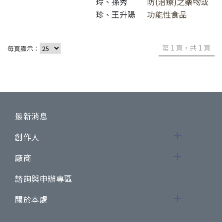
玲、孫秀
防(治療)之藥物或
珍、王升陽
功能性食品
第 1 頁，共 1 頁
每頁顯示：
最新消息
創作人
廠商
諮詢與申辦專區
關於本處