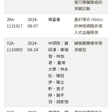
進行胰臟腺癌的
早期診斷
26A-
2024-
楊富量
基於隱式 HbA1c
1121017
08-07
的神經網路非侵
入式血糖預測
32A-
2024-
中研院：蕭
蝴蝶蘭雙梗率預
1110905
04-24
邱漢、辜瑞
測模型
雪、林怡
君、 臺灣
大學：林永
松、陳冠
伊、陳立
軒、翁子
婷、施芊
羽、胡家愷