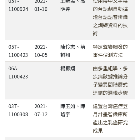
05T-
2021-
王新民、高
使用帶中文字幕
1100924
01-10
明達
的台語劇自動擴
增台語語音辨識
之訓練資料的技
術
05T-
2021-
陳伶志、荊
特定聲響觸發的
1100423
10-05
輔翔
事件偵測方法
06A-
楊振翔
由多重組學，多
1100423
疾病數據推論分
子變異間階層式
連結的邏輯步驟
03T-
2021-
陳玉如、陳
建置台灣癌症登
1100308
07-12
璿宇
月計畫智識庫所
產出之乳癌研究
成果