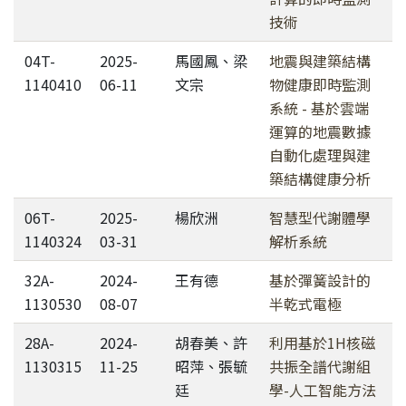
技術
04T-
2025-
馬國鳳、梁
地震與建築結構
1140410
06-11
文宗
物健康即時監測
系統 - 基於雲端
運算的地震數據
自動化處理與建
築結構健康分析
06T-
2025-
楊欣洲
智慧型代謝體學
1140324
03-31
解析系統
32A-
2024-
王有德
基於彈簧設計的
1130530
08-07
半乾式電極
28A-
2024-
胡春美、許
利用基於1H核磁
1130315
11-25
昭萍、張毓
共振全譜代謝組
廷
學-人工智能方法