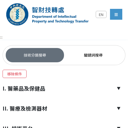
跳到主要內容區塊
EN
中央研究院智財技轉處對外
menu
:::
技術分類搜尋
關鍵詞搜尋
移除條件
I. 醫藥品及保健品
▼
II. 醫療及檢測器材
▼