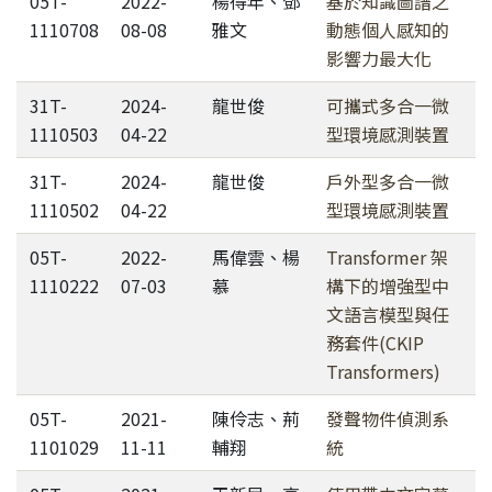
05T-
2022-
楊得年、鄧
基於知識圖譜之
1110708
08-08
雅文
動態個人感知的
影響力最大化
31T-
2024-
龍世俊
可攜式多合一微
1110503
04-22
型環境感測裝置
31T-
2024-
龍世俊
戶外型多合一微
1110502
04-22
型環境感測裝置
05T-
2022-
馬偉雲、楊
Transformer 架
1110222
07-03
慕
構下的增強型中
文語言模型與任
務套件(CKIP
Transformers)
05T-
2021-
陳伶志、荊
發聲物件偵測系
1101029
11-11
輔翔
統