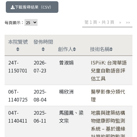
下載搜尋結果（CSV）
第 1 頁，共 3 頁
»
»»
每頁顯示：
本院覽號
發佈時間
創作人
技術名稱
24T-
2026-
曾淑娟
ISPiiK: 台灣華語
1150701
07-23
兒童自動語音評
估工具
06T-
2025-
楊欣洲
醫學影像分類代
1140725
08-04
理
04T-
2025-
馬國鳳、梁
地震與建築結構
1140411
06-11
文宗
物健康即時監測
系統 – 基於邊緣
計算的即時監測