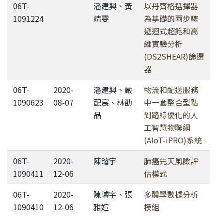
06T-
潘建興、黃
以丹齊格選擇器
1091224
靖雯
為基礎的兩步驟
遞迴式超飽和高
維實驗分析
(DS2SHEAR)篩選
器
06T-
2020-
潘建興、嚴
物流和配送服務
1090623
08-07
配宸、林劭
中一套整合型點
品
到路線優化的人
工智慧物聯網
(AIoT-iPRO)系統
06T-
2020-
陳璿宇
肺癌先天風險評
1090411
12-06
估模式
06T-
2020-
陳璿宇、張
多體學數據分析
1090410
12-06
雅媗
模組