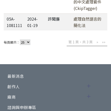
的中文處理套件
(CkipTagger)
05A-
2024-
許聞廉
處理自然語言的
1081111
01-19
簡化法
第 1 頁，共 3 頁
»
»»
每頁顯示：
最新消息
創作人
廠商
諮詢與申辦專區