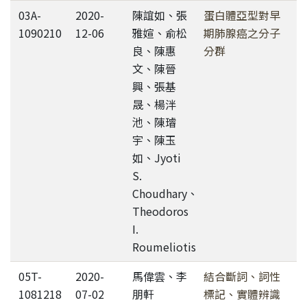
03A-
2020-
陳誼如、張
蛋白體亞型對早
1090210
12-06
雅媗、俞松
期肺腺癌之分子
良、陳惠
分群
文、陳晉
興、張基
晟、楊泮
池、陳璿
宇、陳玉
如、Jyoti
S.
Choudhary、
Theodoros
I.
Roumeliotis
05T-
2020-
馬偉雲、李
結合斷詞、詞性
1081218
07-02
朋軒
標記、實體辨識