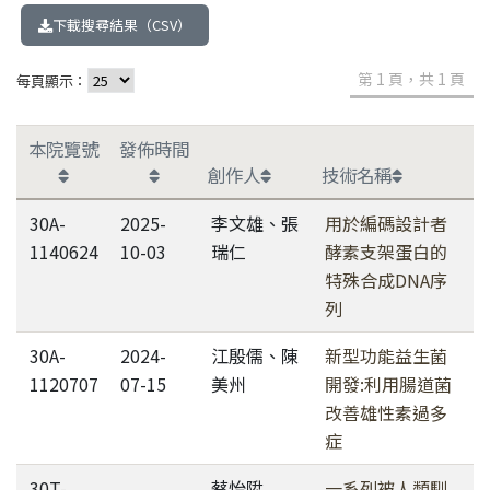
下載搜尋結果（CSV）
第 1 頁，共 1 頁
每頁顯示：
本院覽號
發佈時間
創作人
技術名稱
30A-
2025-
李文雄、張
用於編碼設計者
1140624
10-03
瑞仁
酵素支架蛋白的
特殊合成DNA序
列
30A-
2024-
江殷儒、陳
新型功能益生菌
1120707
07-15
美州
開發:利用腸道菌
改善雄性素過多
症
30T-
蔡怡陞
一系列被人類馴