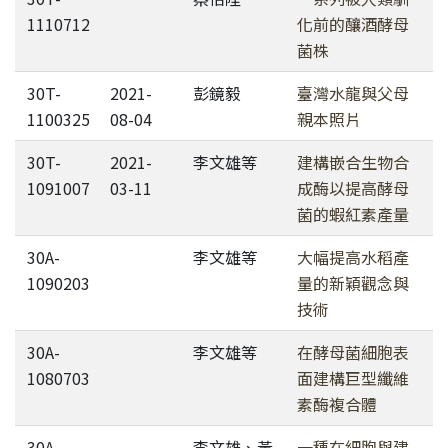
1110712
化前的釀酒酵母
菌株
30T-
2021-
彭鏡毅
臺灣水龍與父母
1100325
08-04
親本照片
30T-
2021-
李文雄等
建構嵌合生物合
1091007
03-11
成酶以提高酵母
菌的蝦紅素產量
30A-
李文雄等
大幅提高水稻產
1090203
量的新穎觀念與
技術
30A-
李文雄等
在酵母菌細胞表
1080703
面建構巨型纖維
素酶複合體
30A-
李文雄、黃
一種在細胞與建