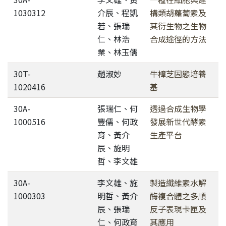
1030312
介辰、程凱
構類胡蘿蔔素及
若、張瑞
其衍生物之生物
仁、林浩
合成途徑的方法
業、林玉儒
30T-
趙淑妙
牛樟芝固態培養
1020416
基
30A-
張瑞仁、何
透過合成生物學
1000516
豐儒、何政
發展新世代酵素
育、黃介
生產平台
辰、施明
哲、李文雄
30A-
李文雄、施
製造纖維素水解
1000303
明哲、黃介
酶複合體之多順
辰、張瑞
反子表現卡匣及
仁、何政育
其應用