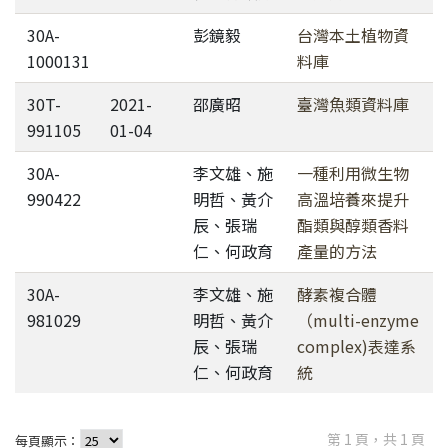
30A-
彭鏡毅
台灣本土植物資
1000131
料庫
30T-
2021-
邵廣昭
臺灣魚類資料庫
991105
01-04
30A-
李文雄、施
一種利用微生物
990422
明哲、黃介
高溫培養來提升
辰、張瑞
酯類與醇類香料
仁、何政育
產量的方法
30A-
李文雄、施
酵素複合體
981029
明哲、黃介
（multi-enzyme
辰、張瑞
complex)表達系
仁、何政育
統
第 1 頁，共 1 頁
每頁顯示：