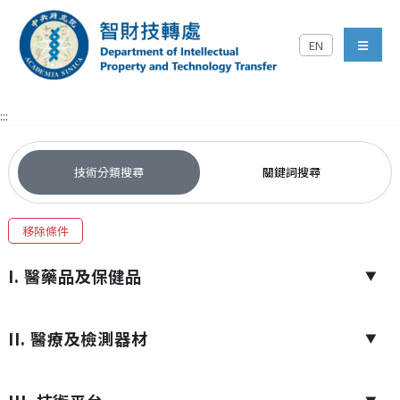
跳到主要內容區塊
EN
中央研究院智財技轉處對外
menu
:::
技術分類搜尋
關鍵詞搜尋
移除條件
I. 醫藥品及保健品
▼
II. 醫療及檢測器材
▼