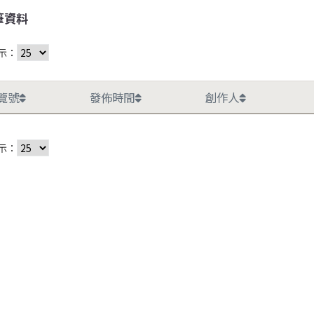
筆資料
示：
覽號
發佈時間
創作人
示：