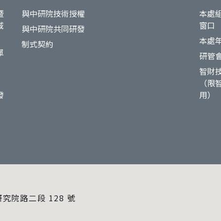
暨
與中研院技術授權
本處
域
窗口
與中研院共同研發
本處
制式契約
單
研管
智財
（限
發
用）
研究院路二段 128 號