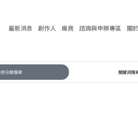
轉處對外服務網
最新消息
創作人
廠商
諮詢與申辦專區
關
技術分類搜尋
關鍵詞搜