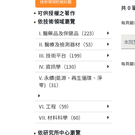
技術領域的統計圖
共
0
可供授權之著作
依技術領域瀏覽
每頁顯
I. 醫藥品及保健品（223）
本院
II. 醫療及檢測器材（53）
III. 技術平台（199）
每頁顯
IV. 資訊學（130）
V. 永續(能源、再生循環、淨
零)（31）
VI. 工程（59）
VII. 材料科學（60）
依研究所中心瀏覽