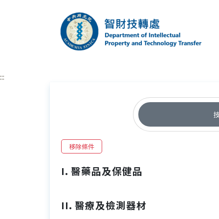
跳到主要內容區塊
中央研究院智財技
:::
移除條件
I. 醫藥品及保健品
II. 醫療及檢測器材