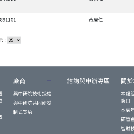
-891101
黃居仁
示：
廠商
諮詢與申辦專區
關於
暨
與中研院技術授權
本處
域
窗口
與中研院共同研發
本處
制式契約
單
研管
智財