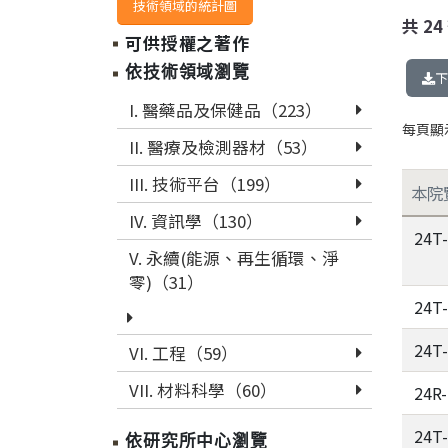
技術領域的統計圖
共
24
可供授權之著作
依技術領域瀏覽
下
I. 醫藥品及保健品（223）
每頁顯
II. 醫療及檢測器材（53）
III. 技術平台（199）
本院
IV. 資訊學（130）
24T
V. 永續(能源、再生循環、淨
零)（31）
24T
24T
VI. 工程（59）
VII. 材料科學（60）
24R
24T
依研究所中心瀏覽