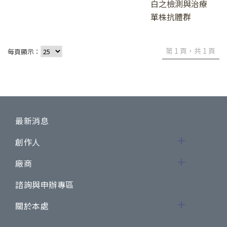
白之檢測與治療
單株抗體群
第 1 頁，共 1 頁
每頁顯示：
最新消息
創作人
廠商
諮詢與申辦專區
關於本處