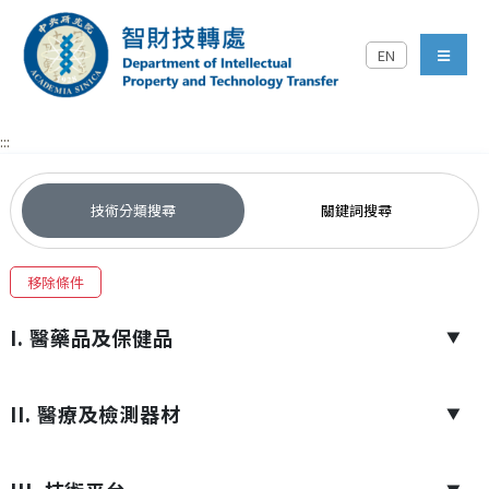
跳到主要內容區塊
EN
中央研究院智財技轉處對外
menu
:::
技術分類搜尋
關鍵詞搜尋
移除條件
I. 醫藥品及保健品
▼
II. 醫療及檢測器材
▼