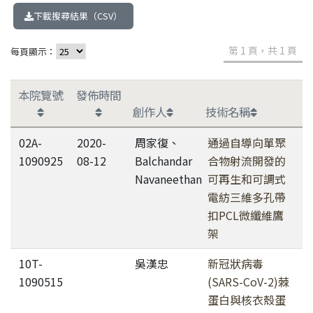
下載搜尋結果（CSV）
第 1 頁，共 1 頁
每頁顯示：
本院覽號
發佈時間
創作人
技術名稱
02A-
2020-
周家復、
通過自導向單聚
1090925
08-12
Balchandar
合物射流開發的
Navaneethan
可再生和可調式
電紡三維多孔帶
扣PCL微纖維鷹
架
10T-
吳漢忠
新冠狀病毒
1090515
(SARS-CoV-2)棘
蛋白與核衣殼蛋