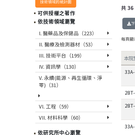
技術領域的統計圖
共
36
可供授權之著作
依技術領域瀏覽
下
I. 醫藥品及保健品（223）
每頁顯
II. 醫療及檢測器材（53）
III. 技術平台（199）
本院
IV. 資訊學（130）
33A
V. 永續(能源、再生循環、淨
零)（31）
28T
28T
VI. 工程（59）
VII. 材料科學（60）
33A
依研究所中心瀏覽