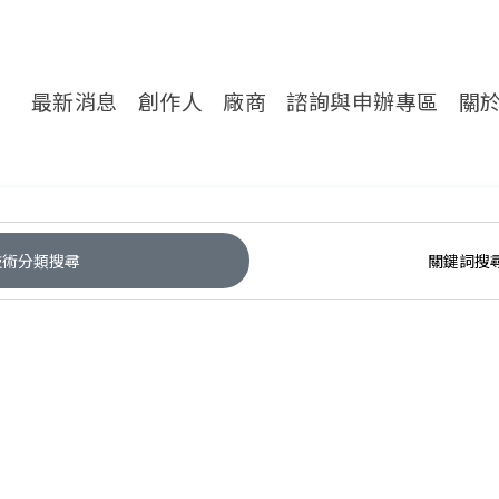
轉處對外服務網
最新消息
創作人
廠商
諮詢與申辦專區
關
技術分類搜尋
關鍵詞搜