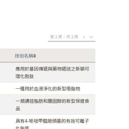
第 1 頁，共 2 頁
»
»»
技術名稱
應用於基因傳遞與藥物遞送之新穎可
環化胜肽
一種用於血液淨化的新型吸脂物
一類調控脂肪和膽固醇的新型保健食
品
具有4-哌啶甲醯胺頭基的有效可離子
化脂質