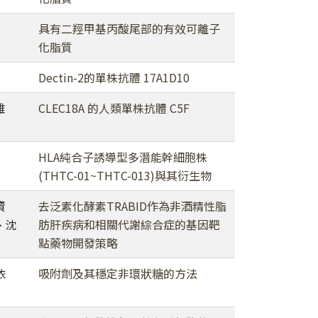
具有二羥甲基丙酸尾部的有效可離子
化脂質
Dectin-2的單株抗體 17A1D10
雅
CLEC18A 的人類單株抗體 C5F
HLA純合子誘導型多潛能幹細胞株
(THTC-01~THTC-013)與其衍生物
資
去泛素化酵素TRABID作為非酒精性脂
、沈
肪肝疾病和相關代謝綜合症的基因靶
點藥物開發策略
依
吸附劑及其穩定非環狀糖的方法