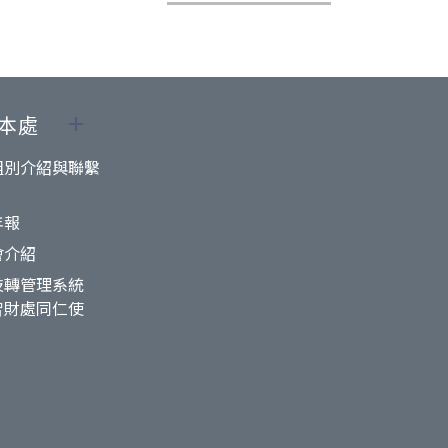
本處
組別介紹與聯繫
年報
會介紹
技轉管理系統
智財處同仁使