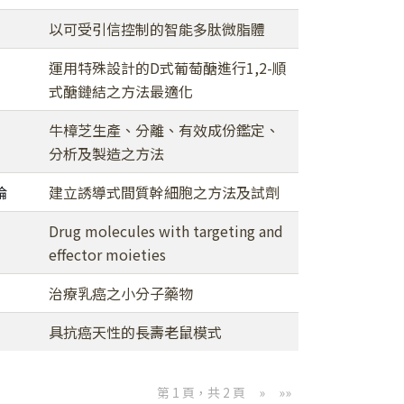
以可受引信控制的智能多肽微脂體
運用特殊設計的D式葡萄醣進行1,2-順
式醣鏈結之方法最適化
牛樟芝生產、分離、有效成份鑑定、
分析及製造之方法
倫
建立誘導式間質幹細胞之方法及試劑
Drug molecules with targeting and
effector moieties
治療乳癌之小分子藥物
具抗癌天性的長壽老鼠模式
第 1 頁，共 2 頁
»
»»