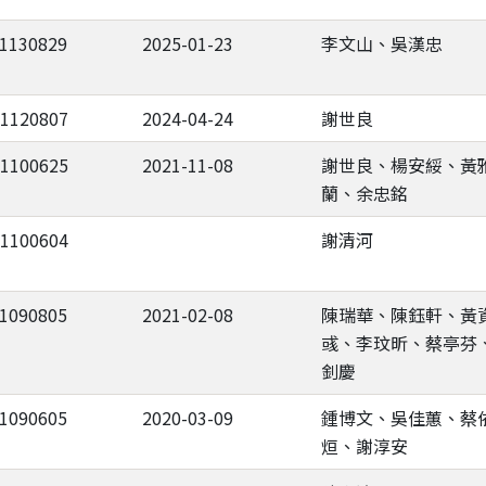
-1130829
2025-01-23
李文山、吳漢忠
-1120807
2024-04-24
謝世良
-1100625
2021-11-08
謝世良、楊安綏、黃
蘭、余忠銘
-1100604
謝清河
-1090805
2021-02-08
陳瑞華、陳鈺軒、黃
彧、李玟昕、蔡亭芬
釗慶
-1090605
2020-03-09
鍾博文、吳佳蕙、蔡
烜、謝淳安