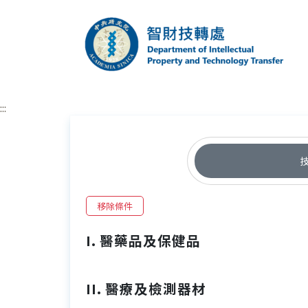
跳到主要內容區塊
中央研究院智財技
:::
移除條件
I. 醫藥品及保健品
II. 醫療及檢測器材