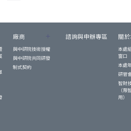
廠商
諮詢與申辦專區
關於
暨
與中研院技術授權
本處
域
窗口
與中研院共同研發
本處
制式契約
單
研管
智財
（限
發
用）