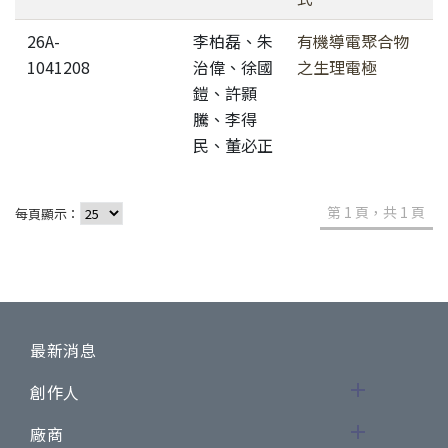
26A-
李柏磊、朱
有機導電聚合物
1041208
治偉、徐國
之生理電極
鎧、許顥
騰、李得
民、董必正
第 1 頁，共 1 頁
每頁顯示：
最新消息
創作人
廠商