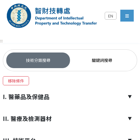
跳到主要內容區塊
EN
中央研究院智財技轉處對外
menu
:::
技術分類搜尋
關鍵詞搜尋
移除條件
I. 醫藥品及保健品
▼
II. 醫療及檢測器材
▼