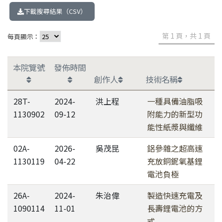
下載搜尋結果（CSV）
第 1 頁，共 1 頁
每頁顯示：
本院覽號
發佈時間
創作人
技術名稱
28T-
2024-
洪上程
一種具備油脂吸
1130902
09-12
附能力的新型功
能性紙漿與纖維
02A-
2026-
吳茂昆
鋁參雜之超高速
1130119
04-22
充放銅鈮氧基鋰
電池負極
26A-
2024-
朱治偉
製造快速充電及
1090114
11-01
長壽鋰電池的方
式