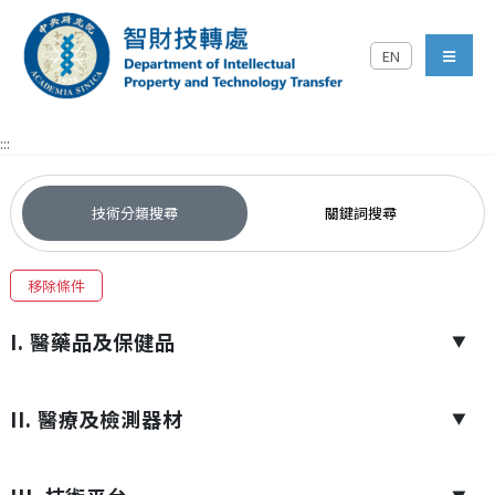
跳到主要內容區塊
EN
中央研究院智財技轉處對外
menu
:::
技術分類搜尋
關鍵詞搜尋
移除條件
I. 醫藥品及保健品
▼
II. 醫療及檢測器材
▼