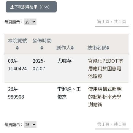
下載搜尋結果（CSV）
第 1 頁，共 1 頁
每頁顯示：
本院覽號
發佈時間
創作人
技術名稱
03A-
2025-
尤嘯華
官能化PEDOT塗
1140424
07-07
層應用於固態電
池陰極
26A-
李超煌、王
使用結構式照明
980908
俊杰
的超解析率光學
測繪術
第 1 頁，共 1 頁
每頁顯示：