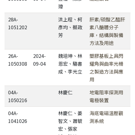
瑋
28A-
洪上程、柯
肝素/硫酸乙醯肝
1051202
彥均、蔡政
素八醣體分子
芳
庫，結構與製備
方法及用途
26A-
2024-
魏培坤、林
塑膠基板上具閃
1050308
09-04
恩宏、駱書
耀角與曲率光柵
成、李光立
之製造方法與應
用
04A-
林慶仁
地電阻率探測用
1050216
電極裝置
04A-
林慶仁、姜
海底電磁溫壓觀
1041026
智文、蕭毓
測系統
宏、張家