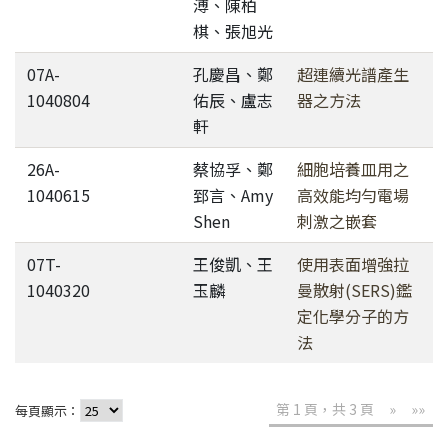
溥、陳柏
棋、張旭光
07A-
孔慶昌、鄭
超連續光譜產生
1040804
佑辰、盧志
器之方法
軒
26A-
蔡協孚、鄭
細胞培養皿用之
1040615
郅言、Amy
高效能均勻電場
Shen
刺激之嵌套
07T-
王俊凱、王
使用表面增強拉
1040320
玉麟
曼散射(SERS)鑑
定化學分子的方
法
第 1 頁，共 3 頁
»
»»
每頁顯示：