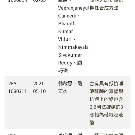
Veeranjaneyulu
擇性合成方法
Gannedi、
Bharath
Kumar
Villuri、
Nimmakayala
Sivakumar
Reddy、顧
巧珠
28A-
2021-
翁啟惠、駱
含有具有抵抗唾
1080311
05-10
宏杰
液酸酶的寡糖與
抗體上的醣包含
2,6阿法鍵結的3
號軸為帶氟唾液
酸