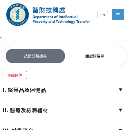
跳到主要內容區塊
EN
中央研究院智財技轉處對外
menu
:::
技術分類搜尋
關鍵詞搜尋
移除條件
I. 醫藥品及保健品
▼
II. 醫療及檢測器材
▼