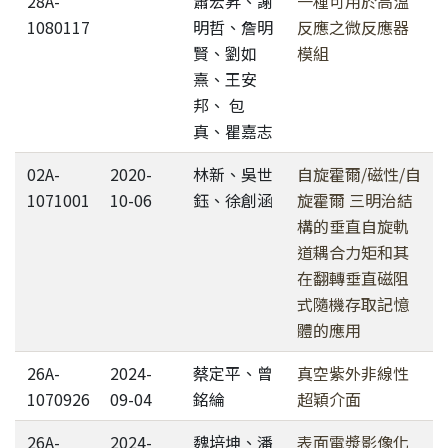
28A-
蕭宏昇、謝
一種可用於高溫
1080117
明哲、詹明
反應之微反應器
賢、劉如
模組
熹、王安
邦、 包
真、瞿嘉志
02A-
2020-
林新、吳世
自旋霍爾/磁性/自
1071001
10-06
鈺、徐創涵
旋霍爾 三明治結
構的垂直自旋軌
道耦合力矩和其
在翻轉垂直磁阻
式隨機存取記憶
體的應用
26A-
2024-
蔡定平、曾
真空紫外非線性
1070926
09-04
銘綸
超穎介面
26A-
2024-
魏培坤、潘
表面電漿影像化