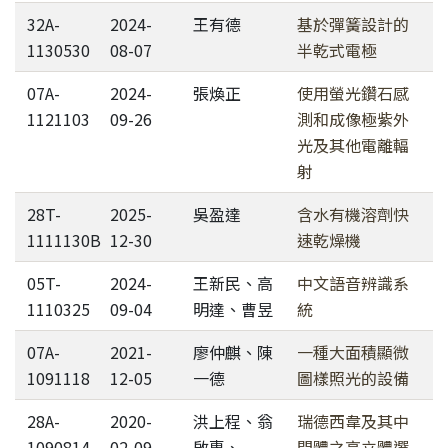
32A-
2024-
王有德
基於彈簧設計的
1130530
08-07
半乾式電極
07A-
2024-
張煥正
使用螢光鑽石感
1121103
09-26
測和成像極紫外
光及其他電離輻
射
28T-
2025-
吳盈達
含水有機溶劑快
1111130B
12-30
速乾燥機
05T-
2024-
王新民、高
中文語音辨識系
1110325
09-04
明達、曹昱
統
07A-
2021-
廖仲麒、陳
一種大面積顯微
1091118
12-05
一德
圖樣照光的設備
28A-
2020-
洪上程、翁
瑞德西韋及其中
1090814
02-09
啟惠、
間體之高立體選