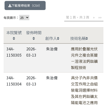
下載搜尋結果（CSV）
第 1 頁，共 3 頁
»
»»
每頁顯示：
本院覽號
發佈時間
創作人
技術名稱
34A-
2026-
朱治偉
應用於疊層光伏
1150305
03-13
元件之複合蒸鍍
－溶液法鈣鈦礦
製程技術
34A-
2026-
朱治偉
具分子內非共價
1150304
03-13
交互作用之自組
裝電洞選擇材料
及其在鈣鈦礦太
陽能電池之應用