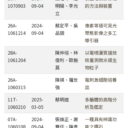
1070903
09-04
明陽、李光
的方法與裝置
立
26A-
2024-
蔡定平、吳
像素等級可見光
1061214
09-04
品頡
聚焦影像之多工
導引器
28A-
陳仲瑄、林
以電噴灑質譜技
1061204
俊利、歐施
術量測微米級生
莫
物粒子
26A-
陳祺、羅世
電刺激細胞培養
1060315
強
皿
11T-
2025-
蔡明道
多醣體的高階分
1060210
03-05
析及鑑定
07A-
2024-
張煥正、謝
一種具有辨識功
1060108
09-04
豐任、陳彥
能之鑽石