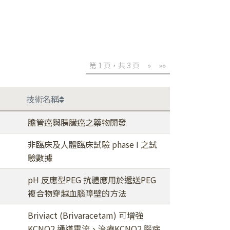
第 1 頁，共 3 頁
»
»»
技術名稱
膽管癌與胰臟癌之藥物開發
非臨床及人體臨床試驗 phase I 之試
驗數據
pH 反應型PEG 抗體應用於遞送PEG
複合物穿越血腦障壁的方法
Briviact (Brivaracetam) 可增強
KCNQ2 通道電流、治療KCNQ2 腦病