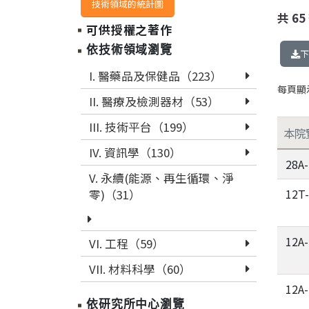
技術領域的統計圖
共
65
可供授權之著作
依技術領域瀏覽
下
I. 醫藥品及保健品（223）
每頁顯
II. 醫療及檢測器材（53）
III. 技術平台（199）
本院
IV. 資訊學（130）
28A
V. 永續(能源、再生循環、淨
12T
零)（31）
12A
VI. 工程（59）
VII. 材料科學（60）
12A
依研究所中心瀏覽