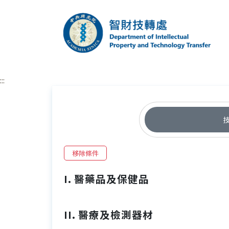
跳到主要內容區塊
中央研究院智財技
:::
移除條件
I. 醫藥品及保健品
II. 醫療及檢測器材