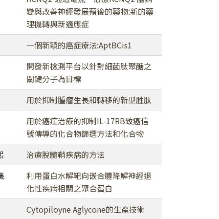
變與改善神經發展預後的藥物:新的藥
理機轉與新適應症
一個新穎的癌症療法:AptBCis1
開發新檢測平台以針對細菌肽聚醣之
關鍵分子為目標
用於抑制腫瘤生長和轉移的新型胜肽
用於癌症治療的抑制IL-17RB致癌信
號傳導的化合物篩選方法和化合物
熙
治療脫髓鞘疾病的方法
儀
利用蛋白水解靶向嵌合體降解神經退
化性疾病相關之聚合蛋白
Cytopiloyne Aglycone的生產技術