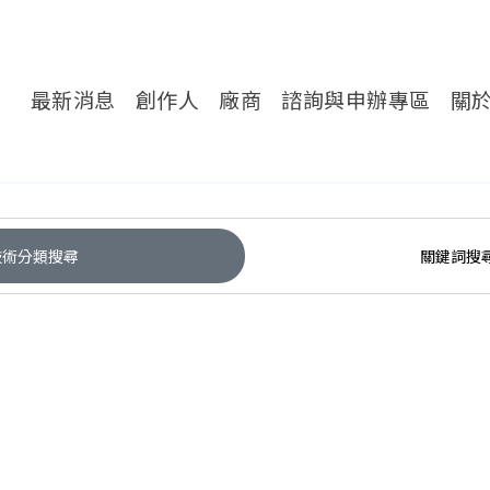
轉處對外服務網
最新消息
創作人
廠商
諮詢與申辦專區
關
技術分類搜尋
關鍵詞搜