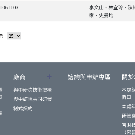
-1061103
李文山、林宜玲、陳
家、史曼均
示：
廠商
諮詢與申辦專區
關於
暨
與中研院技術授權
本處
域
窗口
與中研院共同研發
本處
制式契約
單
研管
智財
（限