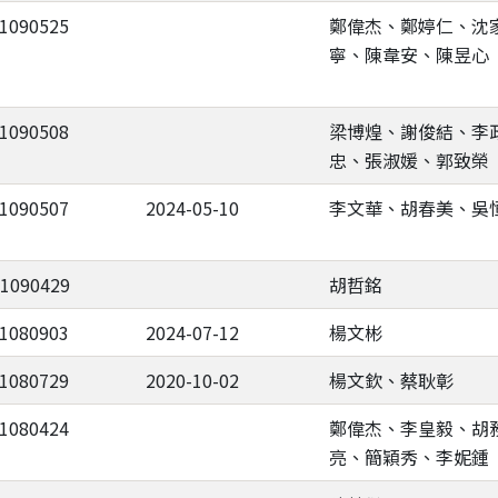
-1090525
鄭偉杰、鄭婷仁、沈
寧、陳韋安、陳昱心
-1090508
梁博煌、謝俊結、李
忠、張淑媛、郭致榮
-1090507
2024-05-10
李文華、胡春美、吳
-1090429
胡哲銘
-1080903
2024-07-12
楊文彬
-1080729
2020-10-02
楊文欽、蔡耿彰
-1080424
鄭偉杰、李皇毅、胡
亮、簡穎秀、李妮鍾