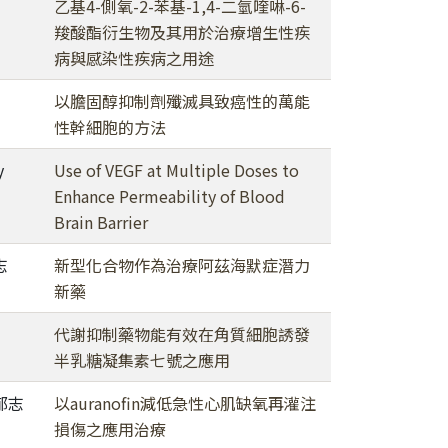
乙基4-側氧-2-苯基-1,4-二氫喹啉-6-
羧酸酯衍生物及其用於治療增生性疾
病與感染性疾病之用途
以膽固醇抑制劑殲滅具致癌性的萬能
性幹細胞的方法
y
Use of VEGF at Multiple Doses to
Enhance Permeability of Blood
Brain Barrier
志
新型化合物作為治療阿茲海默症潛力
新藥
代謝抑制藥物能有效在角質細胞誘發
半乳糖凝集素七號之應用
郁志
以auranofin減低急性心肌缺氧再灌注
損傷之應用治療