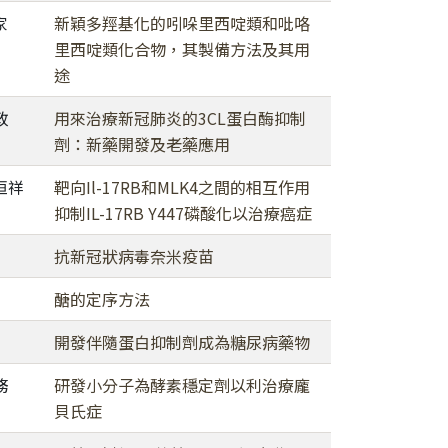
家
新穎多羥基化的吲哚里西啶類和吡咯
里西啶類化合物，其製備方法及其用
途
政
用來治療新冠肺炎的3CL蛋白酶抑制
劑：新藥開發及老藥應用
恒祥
靶向Il-17RB和MLK4之間的相互作用
抑制IL-17RB Y447磷酸化以治療癌症
抗新冠狀病毒奈米疫苗
醣的定序方法
開發伴隨蛋白抑制劑成為糖尿病藥物
務
研發小分子為酵素穩定劑以利治療龐
貝氏症