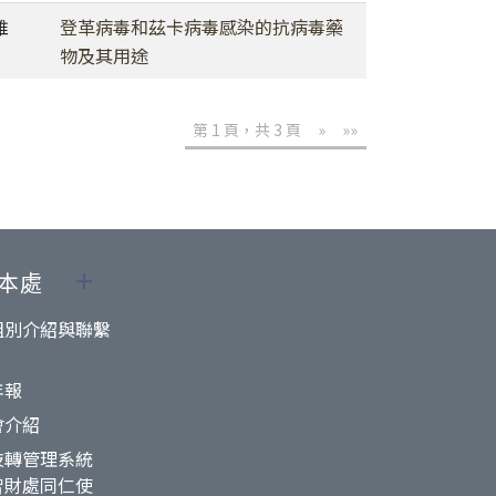
維
登革病毒和茲卡病毒感染的抗病毒藥
物及其用途
第 1 頁，共 3 頁
»
»»
本處
組別介紹與聯繫
年報
會介紹
技轉管理系統
智財處同仁使