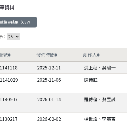
筆資料
載搜尋結果（CSV）
示：
覽號
發佈時間
創作人
-1141118
2025-12-11
洪上程、吳駿一
-1141029
2025-11-06
陳儀莊
-1140507
2026-01-14
羅傅倫、蘇昱誠
-1130217
2026-02-02
楊世斌、李英齊