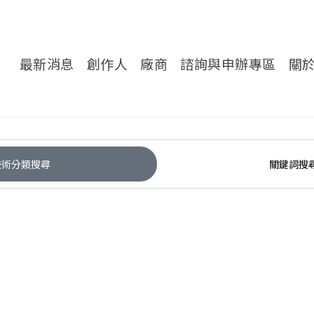
轉處對外服務網
最新消息
創作人
廠商
諮詢與申辦專區
關
技術分類搜尋
關鍵詞搜