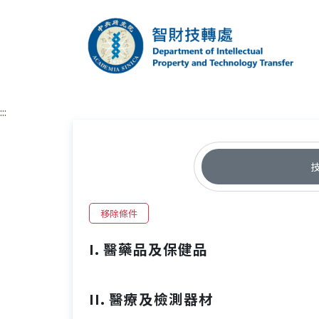
跳到主要內容區塊
中央研究院智財技
:::
移除條件
I. 醫藥品及保健品
II. 醫療及檢測器材