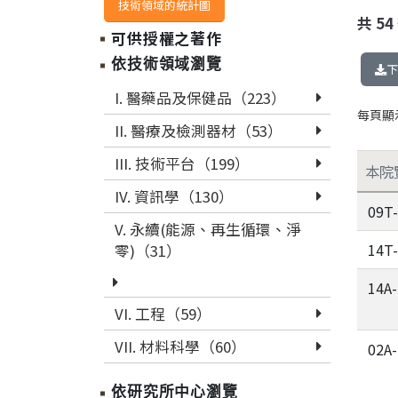
技術領域的統計圖
共
54
可供授權之著作
依技術領域瀏覽
下
I. 醫藥品及保健品（223）
每頁顯
II. 醫療及檢測器材（53）
III. 技術平台（199）
本院
IV. 資訊學（130）
09T
V. 永續(能源、再生循環、淨
14T
零)（31）
14A
VI. 工程（59）
VII. 材料科學（60）
02A
依研究所中心瀏覽