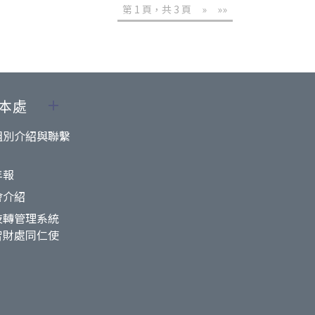
第 1 頁，共 3 頁
»
»»
本處
組別介紹與聯繫
年報
會介紹
技轉管理系統
智財處同仁使