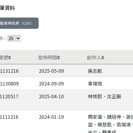
筆資料
載搜尋結果（CSV）
示：
覽號
發佈時間
創作人
-1131216
2025-05-09
吳志航
-1130809
2024-09-09
辜瑞雪
-1120517
2025-04-10
林崇熙、沈正韻
-1111216
2024-01-19
周家復、魏培坤、游
堃、楊登凱、翁瑞鴻
光立、駱書成