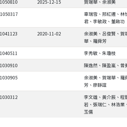
-1050810
2025-12-15
賀端華、余淑美
-1050317
辜瑞雪、邢紅遷、林
君、李敏政、董啟功
-1041123
2020-11-02
余淑美、呂俊賢、賀
華、羅舜芳
-1040511
李秀敏、朱瓊枝
-1030910
陳逸然、陳盈嵐、曾
-1030905
余淑美、賀端華、羅
芳、廖靜誼
-1030312
李文雄、黃介辰、程
若、張瑞仁、林浩業
玉儒