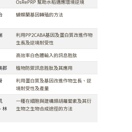
OsRePRP 幫助水稻適應環境逆境
怡
蝴蝶蘭基因轉殖的方法
端
利用PP2CABA基因及蛋白質改進作物
生長及逆境耐受性
高效率白色體輸入的訊息胜肽
美郡
植物防禦訊息胜肽及其應用
舜
利用蛋白質及基因改進作物生長、逆
境耐受性及產量
凱
一種在細胞與建構類胡蘿蔔素及其衍
、林
生物之生物合成途徑的方法