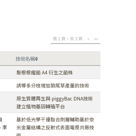
第 1 頁，共 3 頁
»
»»
技術名稱
髮根根瘤菌 A4 衍生之菌株
誘導多分枝增加狼尾草產量的技術
原生質體再生與 piggyBac DNA技術
建立植物基因轉殖平台
良
基於低光學干擾黏合劑層輔助基於奈
、李
米金屬結構之反射式表面電漿共振技
術