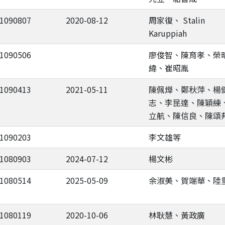
-1090807
2020-08-12
周家復、 Stalin
Karuppiah
-1090506
廖俊智、陳育孝、榮
緯、崔昭胤
-1090413
2021-05-11
陳佩燁、鄭秋萍、楊
志、李昆達、陳穎練
立航、陳信良、陳頌
-1090203
李文雄等
-1080903
2024-07-12
楊文彬
-1080514
2025-05-09
余淑美、賀端華、陸
-1080119
2020-10-06
林耿慧、黃政廣