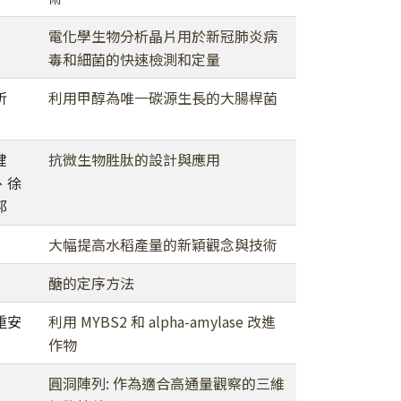
電化學生物分析晶片用於新冠肺炎病
毒和細菌的快速檢測和定量
昕
利用甲醇為唯一碳源生長的大腸桿菌
健
抗微生物胜肽的設計與應用
、徐
邦
大幅提高水稻產量的新穎觀念與技術
醣的定序方法
重安
利用 MYBS2 和 alpha-amylase 改進
作物
圓洞陣列: 作為適合高通量觀察的三維