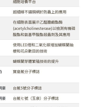
細胞培養平台
超細線不鏽鋼網於防蟲上的應用
在細胞表面展示乙醯膽鹼酯酶
(acetylcholinesterase)以檢測有機磷
酸酯和氨基甲酸酯殺蟲劑及其應用
使用LED燈和二氧化碳增加蝴蝶蘭抽
梗和花朵數目的技術
蝴蝶蘭芽體繁殖技術的提升
柏
寶島蕉分子標誌
明豪
台蕉5號分子標誌
明豪
台蕉七號（玉泉）分子標誌