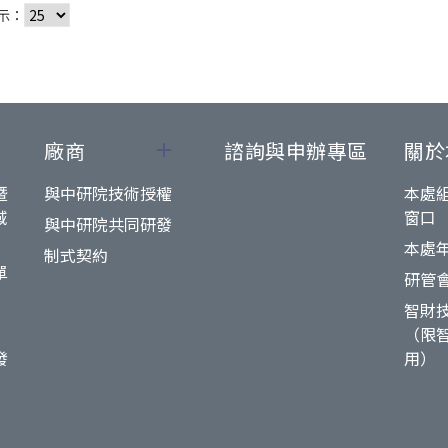
示：
廠商
諮詢與申辦專區
關於
暨
與中研院技術授權
本處
域
窗口
與中研院共同研發
本處
制式契約
單
研管
智財
（限
發
用）