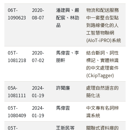
06T-
2020-
潘建興、嚴
物流和配送服務
1090623
08-07
配宸、林劭
中一套整合型點
品
到路線優化的人
工智慧物聯網
(AIoT-iPRO)系統
05T-
2020-
馬偉雲、李
結合斷詞、詞性
1081218
07-02
朋軒
標記、實體辨識
的中文處理套件
(CkipTagger)
05A-
2024-
許聞廉
處理自然語言的
1081111
01-19
簡化法
05T-
2024-
馬偉雲
中文專有名詞辨
1080409
01-19
識系統
05T-
王新民等
關聯式資料庫的