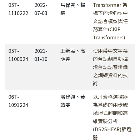
05T-
2022-
馬偉雲、楊
Transformer 架
1110222
07-03
慕
構下的增強型中
文語言模型與任
務套件(CKIP
Transformers)
05T-
2021-
王新民、高
使用帶中文字幕
1100924
01-10
明達
的台語劇自動擴
增台語語音辨識
之訓練資料的技
術
06T-
潘建興、黃
以丹齊格選擇器
1091224
靖雯
為基礎的兩步驟
遞迴式超飽和高
維實驗分析
(DS2SHEAR)篩選
器