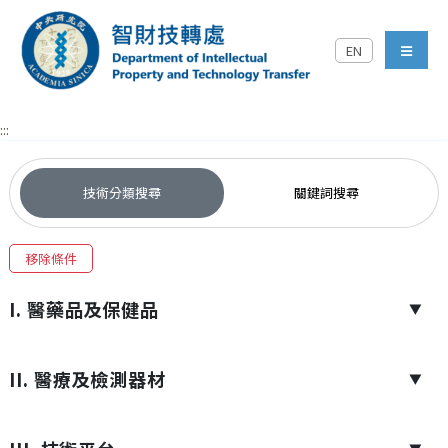
跳到主要內容區塊
EN
中央研究院智財技轉處對外
menu
:::
技術分類搜尋
關鍵詞搜尋
移除條件
I. 醫藥品及保健品
▼
II. 醫療及檢測器材
▼