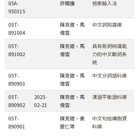
05A-
許聞廉
檢索輸入法
950315
05T-
陳克健、馬
中文詞知識庫
891004
偉雲
05T-
陳克健、馬
具有新詞辨識能
891002
偉雲
力的中文斷詞系
統
05T-
陳克健、馬
中文分詞語料庫
890903
偉雲
05T-
2023-
陳克健、馬
漢語平衡語料庫
890902
02-21
偉雲
05T-
陳克健、黃
中文句結構樹資
890901
居仁等
料庫