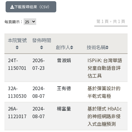
下載搜尋結果（CSV）
第 1 頁，共 1 頁
每頁顯示：
本院覽號
發佈時間
創作人
技術名稱
24T-
2026-
曾淑娟
ISPiiK: 台灣華語
1150701
07-23
兒童自動語音評
估工具
32A-
2024-
王有德
基於彈簧設計的
1130530
08-07
半乾式電極
26A-
2024-
楊富量
基於隱式 HbA1c
1121017
08-07
的神經網路非侵
入式血糖預測