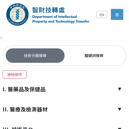
跳到主要內容區塊
EN
中央研究院智財技轉處對外
menu
:::
技術分類搜尋
關鍵詞搜尋
移除條件
I. 醫藥品及保健品
▼
II. 醫療及檢測器材
▼