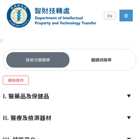
跳到主要內容區塊
EN
中央研究院智財技轉處對外
menu
:::
技術分類搜尋
關鍵詞搜尋
移除條件
I. 醫藥品及保健品
▼
II. 醫療及檢測器材
▼