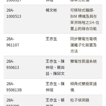
28A-
楊文彬
可移除式糖類-
1000513
BIM 標幟及其在
苯并咪唑之1H-位
置上的接合功能
28A-
王亦生
同步雙電性電噴
961107
灑離子化裝置及
方法
28A-
王亦生、陳
雙電性質譜系統
950613
仲瑄、蔡尚
廷、陳邱文
28A-
王亦生、陳
傾角式雙極質譜
950613B
仲瑄
儀
28A-
王亦生、蔡
粒子偵測器
950208
尚廷