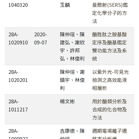
1040320
玉麟
曼散射(SERS)鑑
定化學分子的方
法
28A-
2020-
陳仲瑄、陳
醣胜肽之胺基酸
1020910
09-07
建弘、謝欣
定序及醣基鑑定
宇、許邦
雙功能方法及系
弘、林俊利
統
28A-
陳仲瑄、謝
以紫外光-可見光
1020201
鎮宇、林俊
檢測之高效能液
利
相層析
28A-
楊文彬
用於醣類分析及
1011217
合成的化合物及
方法
28A-
吉康德、陳
週期電場離子遷
1000927
仲瑄
移率分析儀