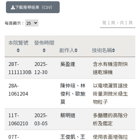
下載搜尋結果（CSV）
第 1 頁，共 1 頁
每頁顯示：
本院覽號
發佈時間
創作人
技術名稱
28T-
2025-
吳盈達
含水有機溶劑快
1111130B
12-30
速乾燥機
28A-
陳仲瑄、林
以電噴灑質譜技
1061204
俊利、歐施
術量測微米級生
莫
物粒子
11T-
2025-
蔡明道
多醣體的高階分
1060210
03-05
析及鑑定
07T-
王俊凱、王
使用表面增強拉