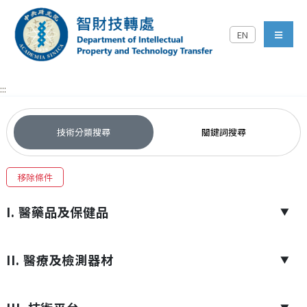
跳到主要內容區塊
EN
中央研究院智財技轉處對外
menu
:::
技術分類搜尋
關鍵詞搜尋
移除條件
I. 醫藥品及保健品
▼
II. 醫療及檢測器材
▼