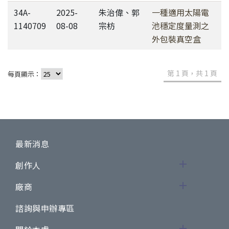
34A-
2025-
朱治偉、郭
一種適用太陽電
1140709
08-08
宗枋
池穩定度量測之
外包裝真空盒
第 1 頁，共 1 頁
每頁顯示：
最新消息
創作人
廠商
諮詢與申辦專區