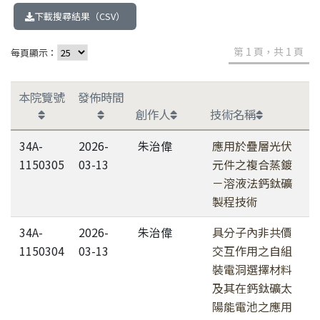
下載搜尋結果（CSV）
第 1 頁，共 1 頁
每頁顯示：
本院覽號
發佈時間
創作人
技術名稱
34A-
2026-
朱治偉
應用於疊層光伏
1150305
03-13
元件之複合蒸鍍
－溶液法鈣鈦礦
製程技術
34A-
2026-
朱治偉
具分子內非共價
1150304
03-13
交互作用之自組
裝電洞選擇材料
及其在鈣鈦礦太
陽能電池之應用