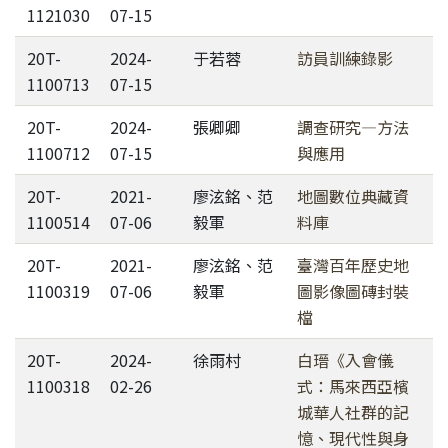
1121030
07-15
20T-
2024-
于若蓉
訪員訓練錄影
1100713
07-15
20T-
2024-
張卿卿
調查研究—方法
1100712
07-15
與應用
20T-
2021-
廖泫銘、范
地圖數位典藏資
1100514
07-06
毅軍
料庫
20T-
2021-
廖泫銘、范
臺灣百年歷史地
1100319
07-06
毅軍
圖影像圖磚封裝
檔
20T-
2024-
徐雨村
白瑨《入會儀
1100318
02-26
式：馬來西亞檳
城華人社群的記
憶、現代性與身