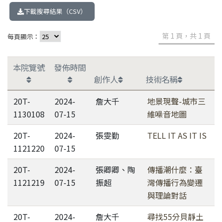
下載搜尋結果（CSV）
第 1 頁，共 1 頁
每頁顯示：
本院覽號
發佈時間
創作人
技術名稱
20T-
2024-
詹大千
地景現聲-城市三
1130108
07-15
維噪音地圖
20T-
2024-
張雯勤
TELL IT AS IT IS
1121220
07-15
20T-
2024-
張卿卿、陶
傳播潮什麼：臺
1121219
07-15
振超
灣傳播行為變遷
與理論對話
20T-
2024-
詹大千
尋找55分貝靜土