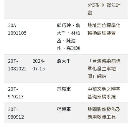
分認同》譯注計
畫
20A-
郭巧玲、詹
地址定位標準化
1091105
大千、林柏
轉換處理裝置
丞、陳建
州、高瑞鴻
20T-
2024-
詹大千
「台灣傳染病標
1081021
07-15
準化發生率地
圖」網站
20T-
范毅軍
中華文明之時空
970213
基礎架構系統
20T-
范毅軍
地圖影像發佈及
960912
應用軟體工具