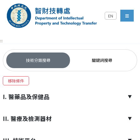
跳到主要內容區塊
EN
中央研究院智財技轉處對外
menu
:::
技術分類搜尋
關鍵詞搜尋
移除條件
I. 醫藥品及保健品
▼
II. 醫療及檢測器材
▼