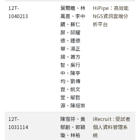
12T-
葉爾瞻、林
HiPipe：高效能
1040213
萬嘉、李中
NGS資訊雲端分
饋、蘇仁
析平台
屏、邱耀
德、鍾德
華、湯正
揚、蕭方
智、吳行
中、陳亭
均、劉傳
崑、姚文
萱、鄔哲
源、陳垣崇
12T-
陳雪芬、黃
iRecruit : 受試者
1031114
郁創、郭穎
個人資料管理系
璇、林裕
統