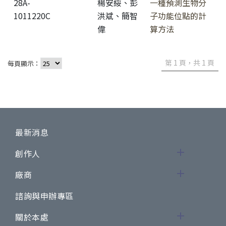
28A-
楊安綏、彭
一種預測生物分
1011220C
洪斌、簡智
子功能位點的計
偉
算方法
第 1 頁，共 1 頁
每頁顯示：
最新消息
創作人
廠商
諮詢與申辦專區
關於本處