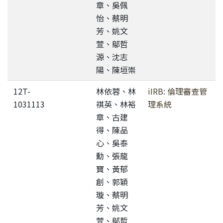
章、吳佩
怡、蔡明
芳、姚文
萱、鄔哲
源、沈志
陽、陳垣崇
12T-
林依蓉、林
iIRB: 倫理審查管
1031113
祺英、林裕
理系統
章、古建
得、陳品
心、吳泰
勳、張龍
寶、黃郁
創、郭穎
璇、蔡明
芳、姚文
萱、鄔哲