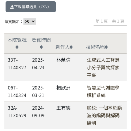
下載搜尋結果（CSV）
第 1 頁，共 1 頁
每頁顯示：
本院覽號
發佈時間
創作人
技術名稱
33T-
2025-
林榮信
生成式人工智慧
1140327
04-23
小分子藥物探索
平臺
06T-
2025-
楊欣洲
智慧型代謝體學
1140324
03-31
解析系統
32A-
2024-
王有德
腦紋: 一個基於腦
1130529
09-09
波的編碼與解碼
機制