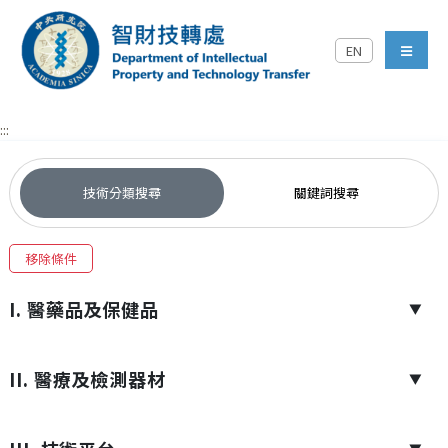
跳到主要內容區塊
EN
中央研究院智財技轉處對外
menu
:::
技術分類搜尋
關鍵詞搜尋
移除條件
I. 醫藥品及保健品
▼
II. 醫療及檢測器材
▼