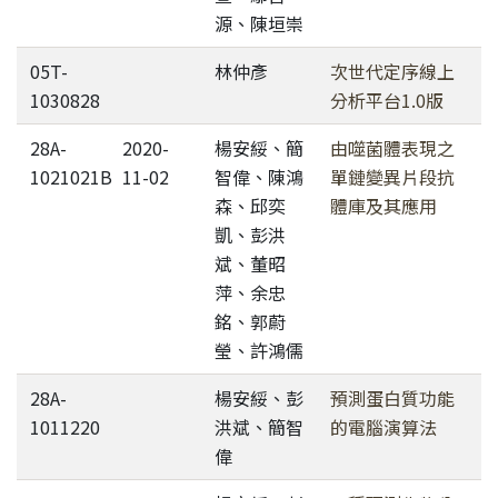
源、陳垣崇
05T-
林仲彥
次世代定序線上
1030828
分析平台1.0版
28A-
2020-
楊安綏、簡
由噬菌體表現之
1021021B
11-02
智偉、陳鴻
單鏈變異片段抗
森、邱奕
體庫及其應用
凱、彭洪
斌、董昭
萍、余忠
銘、郭蔚
瑩、許鴻儒
28A-
楊安綏、彭
預測蛋白質功能
1011220
洪斌、簡智
的電腦演算法
偉