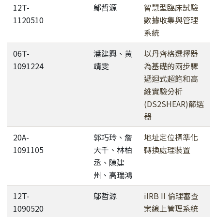
12T-
鄔哲源
智慧型臨床試驗
1120510
數據收集與管理
系統
06T-
潘建興、黃
以丹齊格選擇器
1091224
靖雯
為基礎的兩步驟
遞迴式超飽和高
維實驗分析
(DS2SHEAR)篩選
器
20A-
郭巧玲、詹
地址定位標準化
1091105
大千、林柏
轉換處理裝置
丞、陳建
州、高瑞鴻
12T-
鄔哲源
iIRB II 倫理審查
1090520
案線上管理系統