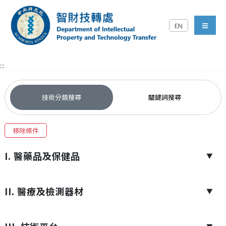
跳到主要內容區塊
EN
中央研究院智財技轉處對外
menu
:::
技術分類搜尋
關鍵詞搜尋
移除條件
I. 醫藥品及保健品
▼
II. 醫療及檢測器材
▼