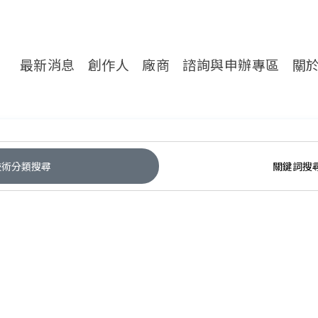
轉處對外服務網
最新消息
創作人
廠商
諮詢與申辦專區
關
技術分類搜尋
關鍵詞搜