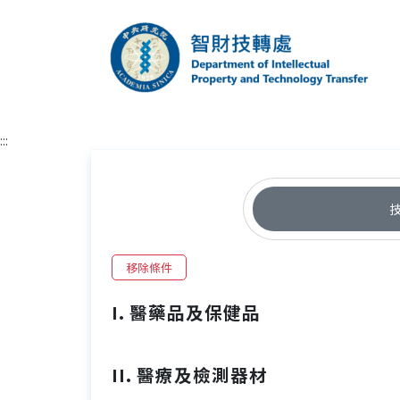
跳到主要內容區塊
中央研究院智財技
:::
移除條件
I. 醫藥品及保健品
II. 醫療及檢測器材