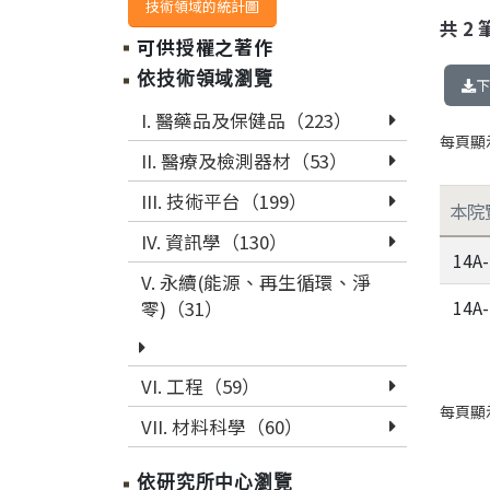
技術領域的統計圖
共
2
可供授權之著作
依技術領域瀏覽
下
I. 醫藥品及保健品（223）
每頁顯
II. 醫療及檢測器材（53）
III. 技術平台（199）
本院
IV. 資訊學（130）
14A
V. 永續(能源、再生循環、淨
14A
零)（31）
VI. 工程（59）
每頁顯
VII. 材料科學（60）
依研究所中心瀏覽