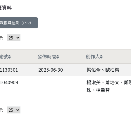
筆資料
載搜尋結果（CSV）
示：
覽號
發佈時間
創作人
-1130301
2025-06-30
梁佑全、歐柏榕
-1040909
楊淑美、蕭培文、鄭
珠、楊聿智
示：