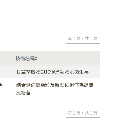
第 1 頁，共 1 頁
技術名稱
甘草萃取物GUE促進動物肌肉生長
明
結合類病毒顆粒及新型佐劑作為禽流
感疫苗
第 1 頁，共 1 頁