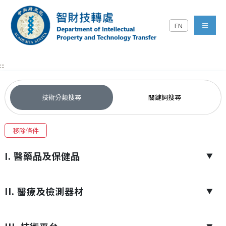
跳到主要內容區塊
EN
中央研究院智財技轉處對外
menu
:::
技術分類搜尋
關鍵詞搜尋
移除條件
I. 醫藥品及保健品
▼
II. 醫療及檢測器材
▼