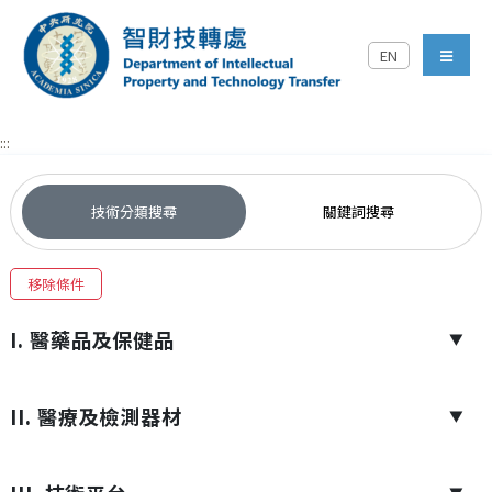
跳到主要內容區塊
EN
中央研究院智財技轉處對外
menu
:::
技術分類搜尋
關鍵詞搜尋
移除條件
I. 醫藥品及保健品
▼
II. 醫療及檢測器材
▼