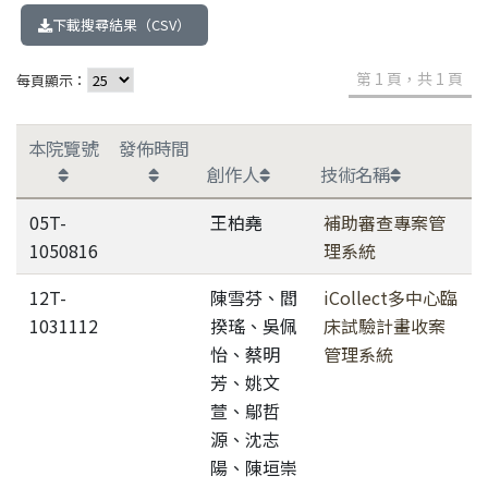
下載搜尋結果（CSV）
第 1 頁，共 1 頁
每頁顯示：
本院覽號
發佈時間
創作人
技術名稱
05T-
王柏堯
補助審查專案管
1050816
理系統
12T-
陳雪芬、閻
iCollect多中心臨
1031112
揆瑤、吳佩
床試驗計畫收案
怡、蔡明
管理系統
芳、姚文
萱、鄔哲
源、沈志
陽、陳垣崇