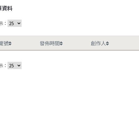
筆資料
示：
覽號
發佈時間
創作人
示：