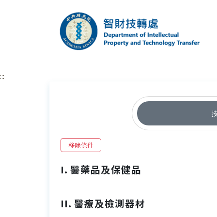
跳到主要內容區塊
中央研究院智財技
:::
移除條件
I. 醫藥品及保健品
II. 醫療及檢測器材