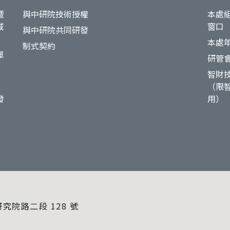
暨
與中研院技術授權
本處
域
窗口
與中研院共同研發
本處
制式契約
單
研管
智財
（限
發
用）
研究院路二段 128 號