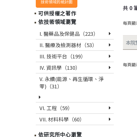
技術領域的統計圖
共
0
可供授權之著作
依技術領域瀏覽
每頁顯
I. 醫藥品及保健品（223）
本院
II. 醫療及檢測器材（53）
III. 技術平台（199）
每頁顯
IV. 資訊學（130）
V. 永續(能源、再生循環、淨
零)（31）
VI. 工程（59）
VII. 材料科學（60）
依研究所中心瀏覽