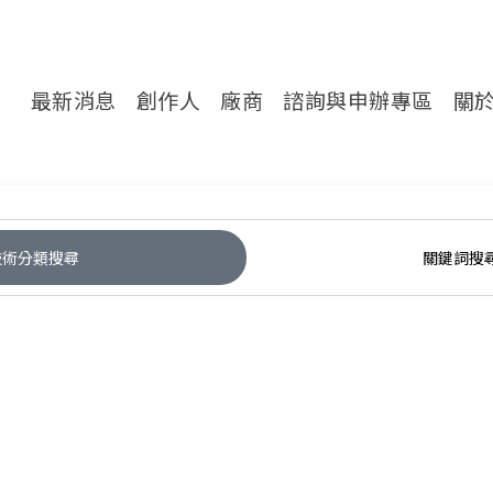
轉處對外服務網
最新消息
創作人
廠商
諮詢與申辦專區
關
技術分類搜尋
關鍵詞搜